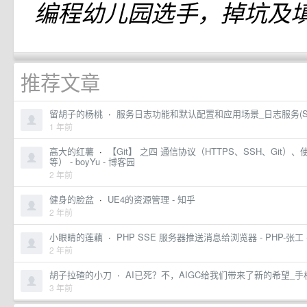
编程幼儿园选手，掉坑及
推荐文章
留胡子的杨桃
·
服务日志功能和默认配置和应用场景_日志服务(S
1 年前
高大的红薯
·
【Git】 之四 通信协议（HTTPS、SSH、Git）、使用
等） - boyYu - 博客园
2 年前
健身的脸盆
·
UE4的资源管理 - 知乎
2 年前
小眼睛的莲藕
·
PHP SSE 服务器推送消息给浏览器 - PHP-张工 
2 年前
胡子拉碴的小刀
·
AI已死？不，AIGC给我们带来了新的希望_
3 年前