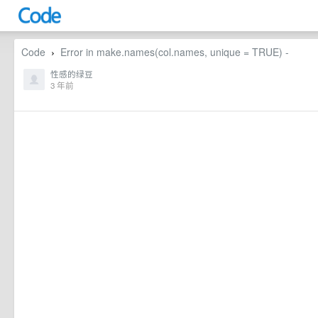
Code
Error in make.names(col.names, unique = TRUE) -
›
性感的绿豆
3 年前