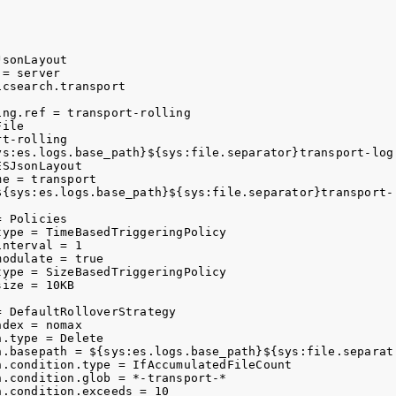
sonLayout

= server

csearch.transport

ng.ref = transport-rolling

ile

t-rolling

ys:es.logs.base_path}${sys:file.separator}transport-log
SJsonLayout

e = transport

${sys:es.logs.base_path}${sys:file.separator}transport-
 Policies

ype = TimeBasedTriggeringPolicy

nterval = 1

odulate = true 

ype = SizeBasedTriggeringPolicy

ize = 10KB

 DefaultRolloverStrategy

dex = nomax

.type = Delete

n.basepath = ${sys:es.logs.base_path}${sys:file.separato
.condition.type = IfAccumulatedFileCount

.condition.glob = *-transport-*

.condition.exceeds = 10
