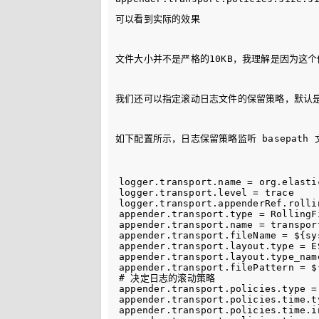
可以看到实际的效果
文件大小并不是严格的10KB，我理解是因为这
我们还可以指定滚动日志文件的保留策略，默认
如下配置所示，日志保留策略监听 
basepath
 
logger.transport.name = org.elasti
logger.transport.level = trace

logger.transport.appenderRef.rolli
appender.transport.type = RollingFi
appender.transport.name = transport
appender.transport.fileName = ${sy
appender.transport.layout.type = ES
appender.transport.layout.type_name
appender.transport.filePattern = $
# 决定日志的滚动策略

appender.transport.policies.type = 
appender.transport.policies.time.t
appender.transport.policies.time.in