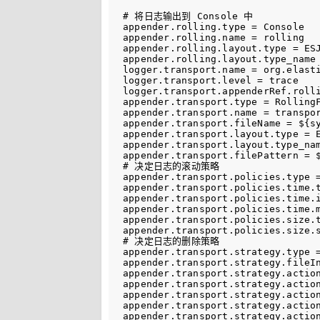
# 将日志输出到 Console 中

appender.rolling.type = Console

appender.rolling.name = rolling

appender.rolling.layout.type = ESJ
appender.rolling.layout.type_name 
logger.transport.name = org.elasti
logger.transport.level = trace

logger.transport.appenderRef.rolli
appender.transport.type = RollingF
appender.transport.name = transpor
appender.transport.fileName = ${s
appender.transport.layout.type = E
appender.transport.layout.type_nam
appender.transport.filePattern = 
# 决定日志的滚动策略

appender.transport.policies.type =
appender.transport.policies.time.t
appender.transport.policies.time.i
appender.transport.policies.time.m
appender.transport.policies.size.t
appender.transport.policies.size.s
# 决定日志的删除策略

appender.transport.strategy.type =
appender.transport.strategy.fileIn
appender.transport.strategy.action
appender.transport.strategy.actio
appender.transport.strategy.action
appender.transport.strategy.action
appender.transport.strategy.action