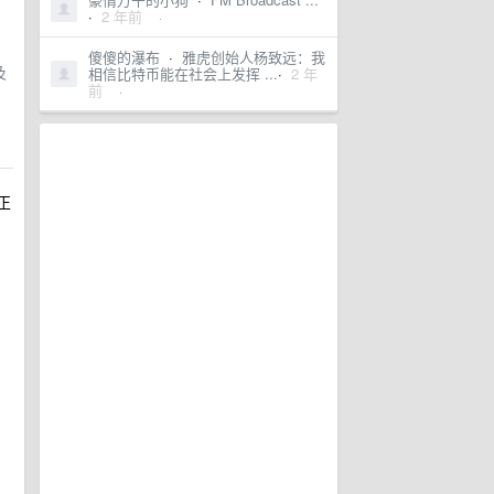
·
2 年前
·
傻傻的瀑布
·
雅虎创始人杨致远：我
及
相信比特币能在社会上发挥 ...
·
2 年
前
·
正