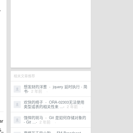
常
相关文章推荐
想发财的洋葱
·
jquery 延时执行 - 简
书
·
2 年前
·
欢快的椅子
·
ORA-02303无法使用
类型或表的相关性来 ...
·
2 年前
·
强悍的斑马
·
Git 是如何存储对象的
r
- Git ...
·
2 年前
·
S_
豪情万千的小狗
·
FM Broadcast ...