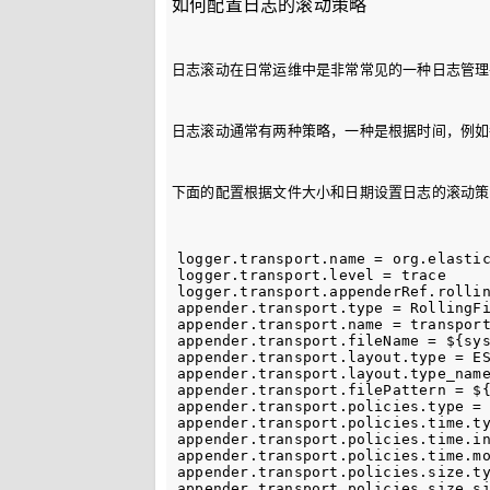
如何配置日志的滚动策略
日志滚动在日常运维中是非常常见的一种日志管理
日志滚动通常有两种策略，一种是根据时间，例如
下面的配置根据文件大小和日期设置日志的滚动策
logger.transport.name = org.elastic
logger.transport.level = trace

logger.transport.appenderRef.rollin
appender.transport.type = RollingFi
appender.transport.name = transport
appender.transport.fileName = ${sys
appender.transport.layout.type = ES
appender.transport.layout.type_name
appender.transport.filePattern = ${
appender.transport.policies.type = 
appender.transport.policies.time.ty
appender.transport.policies.time.in
appender.transport.policies.time.mo
appender.transport.policies.size.ty