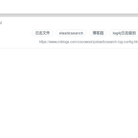
l
日志文件
elasticsearch
博客园
log4j日志级别
https://www.cnblogs.com/cocowool/p/elasticsearch-log-config.ht