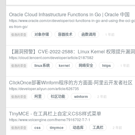
Oracle Cloud Infrastructure Functions in Go | Oracle 中国
https://www.oracle.com/cn/developer/oci-functions-in-go-and-using-the-oci-go
es-from-go/
对象存储
容器技术
函数调用
·
· 1 年前
俊逸的茶壶
【漏洞预警】CVE-2022-2588：Linux Kernel 权限提
https://cloud.tencent.com/developer/article/2187582
linux系统
kernel
网络安全
https
·
· 1 年前
俊逸的茶壶
ClickOnce部署Winform程序的方方面面-阿里云开发者社区
https://developer.aliyun.com/article/626735
阿里
社区功能
winform
·
· 2 年前
俊逸的茶壶
TinyMCE - 在工具栏上自定义CSS样式菜单
https://www.volcengine.com/theme/7916702-T-7-1
css
tinymce
动态库
工具栏
·
· 2 年前
俊逸的茶壶