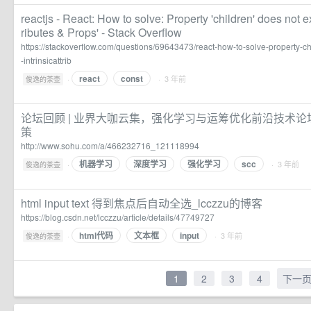
reactjs - React: How to solve: Property 'children' does not exi
ributes & Props' - Stack Overflow
https://stackoverflow.com/questions/69643473/react-how-to-solve-property-ch
-intrinsicattrib
react
const
·
· 3 年前
俊逸的茶壶
论坛回顾 | 业界大咖云集，强化学习与运筹优化前沿技术论
策
http://www.sohu.com/a/466232716_121118994
机器学习
深度学习
强化学习
scc
·
· 3 年前
俊逸的茶壶
html input text 得到焦点后自动全选_lcczzu的博客
https://blog.csdn.net/lcczzu/article/details/47749727
html代码
文本框
input
·
· 3 年前
俊逸的茶壶
1
2
3
4
下一