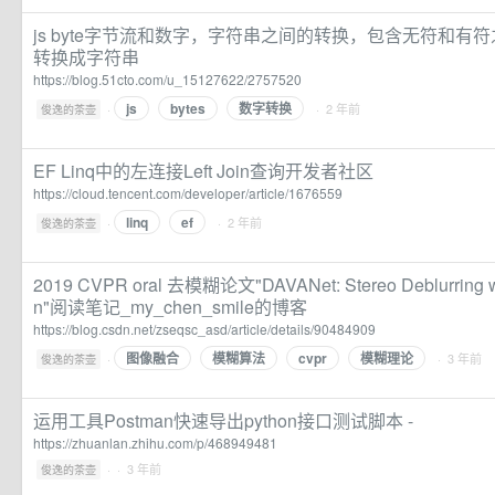
js byte字节流和数字，字符串之间的转换，包含无符和有符之
转换成字符串
https://blog.51cto.com/u_15127622/2757520
js
bytes
数字转换
·
· 2 年前
俊逸的茶壶
EF Linq中的左连接Left Join查询开发者社区
https://cloud.tencent.com/developer/article/1676559
linq
ef
·
· 2 年前
俊逸的茶壶
2019 CVPR oral 去模糊论文"DAVANet: Stereo Deblurring wi
n"阅读笔记_my_chen_smile的博客
https://blog.csdn.net/zseqsc_asd/article/details/90484909
图像融合
模糊算法
cvpr
模糊理论
·
· 3 年前
俊逸的茶壶
运用工具Postman快速导出python接口测试脚本 -
https://zhuanlan.zhihu.com/p/468949481
·
· 3 年前
俊逸的茶壶