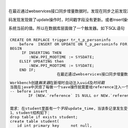
在最近通过webservices接口同步增量数据时。发现在同步之前
码发现发现做了update操作时，时间戳字段没有更新。或者inser
系统当前的值。所以在数据库层面做了一个触发器。如下SQL语句
CREATE OR REPLACE trigger tr_t_p_personinfo

    before  INSERT OR UPDATE ON t_p_personinfo FOR 
BEGIN

     IF INSERTING THEN

        :NEW.PPI_MODTIME := SYSDATE;

    ELSIF UPDATING then

        :NEW.PPI_MODTIME := SYSDATE;

    END IF;    

                    在最近通过webservices接口同
Workbench创建
触发器
在新增时自动注入uuid及
时间
戳
当我在java中厌烦了每做一个save操作就需要给reference注入
-- before insert

	IF (NEW.`reference` IS NULL or NEW.`refere
需求：在student里面有一个
字段
update_time，当该条记录发
1、student结构如下：

drop table if exists student;

create table student(

   id int primary key     not null,
