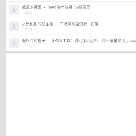
威武的菠菜
·
metc治疗效果_39健康网
1 年前
文质彬彬的红金鱼
·
广场舞网盘资源 - 百度
1 年前
逼格高的橙子
·
SPSS工具：时间序列分析---商业销量预测_sps
1 年前