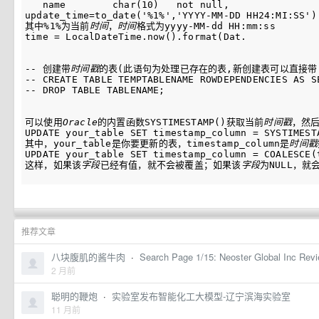
   name        char(10)   not null,   

update_time=to_date('%1%','YYYY-MM-DD HH24:MI:SS')

其中%1%为当前
时间
，
时间
格式为yyyy-MM-dd HH:mm:ss

time = LocalDateTime.now().format(Dat.
-- 创建带
时间
戳
的表(此语句为处理已存在的表,新创建表可以直接带'ROW
-- CREATE TABLE TEMPTABLENAME ROWDEPENDENCIES A
-- DROP TABLE TABLENAME;                          
可以使用
Oracle
的内置函数SYSTIMESTAMP()获取当前
时间
戳
，然后
UPDATE your_table SET timestamp_column = SYSTIMESTA
其中，your_table是你要更新的表，timestamp_column是
时间
戳
UPDATE your_table SET timestamp_column = COALESCE(
这样，如果该
字段
已经有值，就不会被覆盖；如果该
字段
为NULL，就
推荐文章
八块腹肌的酱牛肉
·
Search Page 1/15: Neoster Global Inc Rev
2 月前
聪明的鞭炮
·
实验室发布智能化工大模型-辽宁滨海实验室
11 月前