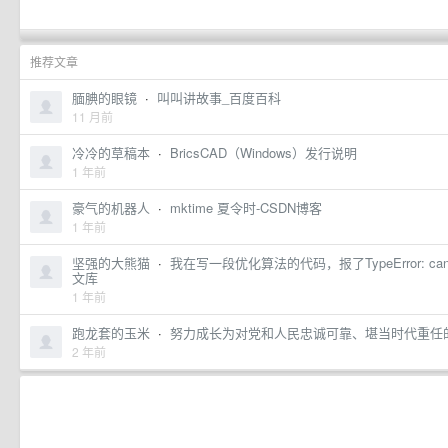
推荐文章
腼腆的眼镜
·
叫叫讲故事_百度百科
11 月前
冷冷的草稿本
·
BricsCAD（Windows）发行说明
1 年前
豪气的机器人
·
mktime 夏令时-CSDN博客
1 年前
坚强的大熊猫
·
我在写一段优化算法的代码，报了TypeError: cannot pic
文库
1 年前
跑龙套的玉米
·
努力成长为对党和人民忠诚可靠、堪当时代重任
2 年前