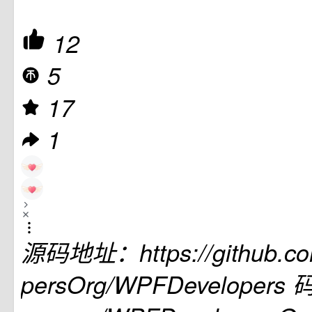
12
5
17
1
源码地址：https://github.c
persOrg/WPFDevelopers 码