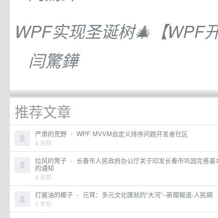
WPF实现圣诞树🎄【WPF
闫驚鏵
推荐文章
严肃的荒野
·
WPF MVVM自定义排序问题开发者社区
4 月前
拉风的凳子
·
长春市人民政府办公厅关于印发长春市巩固完善基
的通知
4 月前
打酱油的椰子
·
元宵：多元文化匯就的“大河”--新聞報道-人民網
1 年前