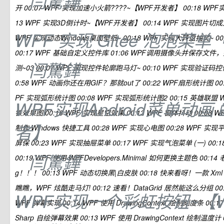
闫驚鏵
开 00:07 WPF 实现加速小火箭????~【WPF开发者】 00:18 WP
13 WPF 实现3D倒计时~【WPF开发者】 00:14 WPF 实现图片切
WPF 实现 Gitee 泡泡菜
WPF 实现动态Windows桌面壁纸~ 00:18 WPF 实现大转盘抽奖~ 0
00:17 WPF 基础自定义控件库 01:06 WPF调用摄像头并保存文件，并
闫驚鏵
测~03 00:07 WPF 实现控件轮廓跑马灯~ 00:10 WPF 实现验证码控件 00:
0:58 WPF 动画你还在用GIF？那就out了 00:22 WPF扇形统计图 00
PF 实现弧形统计图 00:08 WPF 实现弧形统计图2 00:15 英雄联盟 
WPF实现Android菜单动画
铁效果图 00:18 WPF 实现星空效果 00:13 WPF 窗体抖动 00:08 
者】
制作 Windows 快捷工具 00:28 WPF 实现心电图 00:28 WPF 实现平
屏保 00:23 WPF 实现抽屉菜单 00:17 WPF 实现气泡菜单 (一) 00:
闫驚鏵
00:19 WPF 使用 WPFDevelopers.Minimal 如何更换主题色 00:
g！！！ 00:13 WPF 动态切换黑|白皮肤 00:18 快来看呀！一款 Xml 阅
瞧瞧，WPF 炫酷走马灯! 00:12 速看！DataGrid 居然能这么分组 00:2
WPF实现一个彩虹按钮~【
WPF 弹幕实现 00:14 WPF 使用 DrawingContext 绘制刻度条 00:17 
Sharp 自绘弹幕效果 00:13 WPF 使用 DrawingContext 绘制温度