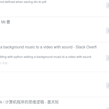
-not-defined-when-saving-div-to-pdf
Mr.曹
g a background music to a video with sound - Stack Overfl
diting-with-python-adding-a-background-music-to-a-video-with-sound
 3 年前
Pack / 计算机程序的思维逻辑 - 墨天轮