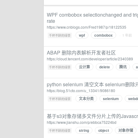
WPF combobox selectionchanged and trigge
rate
https://www.cnblogs.com/Fred1987/p/18122535
wpf
combobox
·
· 1 年前
千杯不醉的绿茶
ABAP 删除内表解析开发者社区
https://cloud.tencent.com/developer/article/2340389
云计算
delete
腾讯
a
·
千杯不醉的绿茶
python selenium 清空文本 selenium
https://blog.51cto.com/u_13341/9086180
文本分类
selenium
webdr
·
千杯不醉的绿茶
基于s3对象存储多文件分片上传的Javascri
https://www.jianshu.com/p/ebbca75224bd
string
object
对象存储
·
千杯不醉的绿茶