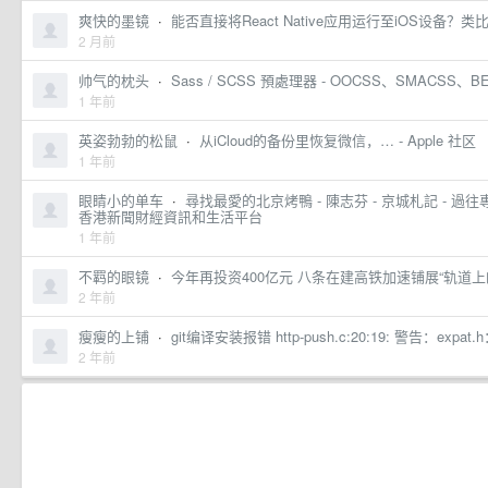
爽快的墨镜
·
能否直接将React Native应用运行至iOS设备？类比A
2 月前
帅气的枕头
·
Sass / SCSS 預處理器 - OOCSS、SMACSS、BE
1 年前
英姿勃勃的松鼠
·
从iCloud的备份里恢复微信，… - Apple 社区
1 年前
眼睛小的单车
·
尋找最愛的北京烤鴨 - 陳志芬 - 京城札記 - 過往專欄 - Li
香港新聞財經資訊和生活平台
1 年前
不羁的眼镜
·
今年再投资400亿元 八条在建高铁加速铺展“轨道上
2 年前
瘦瘦的上铺
·
git编译安装报错 http-push.c:20:19: 警告：e
2 年前