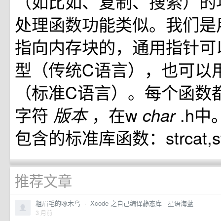
（如比如、复制、搜索）的
处理函数功能类似。我们是
指向内存块的，通用指针可
型（传统C语言），也可以用v
（标准C语言）。每个函数
字符
，在w
.h中。
版本
char
包含的标准库函数：strcat,strn
推荐文章
粗眉毛的啄木鸟
·
Xcode 之自己编译静态库 - 星语海蓝
3 月前