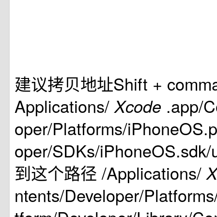
建议拷贝地址Shift + comma
Applications/
.app/C
Xcode
oper/Platforms/iPhoneOS.p
oper/SDKs/iPhoneOS.sdk/us
到这个路径 /Applications/
X
ntents/Developer/Platform