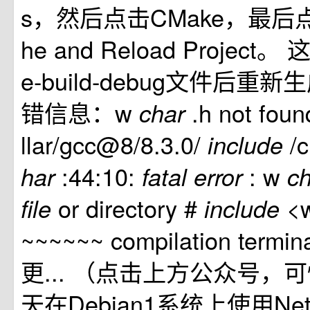
s，然后点击CMake，最后点击
he and Reload Project
e-build-debug文件后重
错信息：w
.h not foun
char
llar/gcc@8/8.3.0/
/
include
:44:10:
: w
har
fatal
error
c
or directory #
<
file
include
~~~~~~ compilation termi
更... （点击上方公众号，
天在Debian1系统上使用Net