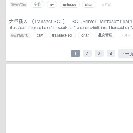
字符
nv
unicode
char
·
· 8 月前
飘逸的蘑菇
大量插入 （Transact-SQL） - SQL Server | Microsoft Learn
https://learn.microsoft.com/zh-tw/sql/t-sql/statements/bulk-insert-transact-sql
csv
transact-sql
char
批次管理
·
· 7 月前
威武的钥匙扣
1
2
3
4
下一