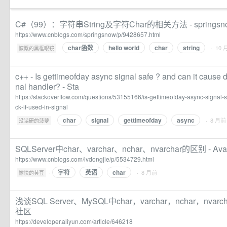
C#（99）：字符串String及字符Char的相关方法 - springsn
https://www.cnblogs.com/springsnow/p/9428657.html
char函数
hello world
char
string
·
· 10 
慷慨的黑框眼镜
c++ - Is gettimeofday async signal safe ? and can it cause d
nal handler? - Sta
https://stackoverflow.com/questions/53155166/is-gettimeofday-async-signal-
ck-if-used-in-signal
char
signal
gettimeofday
async
·
· 8 月前
没读研的菠萝
SQLServer中char、varchar、nchar、nvarchar的区别 - Avat
https://www.cnblogs.com/lvdongjie/p/5534729.html
字符
英语
char
·
· 8 月前
愉快的黄豆
浅谈SQL Server、MySQL中char，varchar，nchar，nv
社区
https://developer.aliyun.com/article/646218