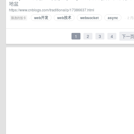
地盆
https://www.cnblogs.com/traditional/p/17386637.html
web开发
web技术
websocket
async
·
· 2 
飘逸的饭卡
1
2
3
4
下一