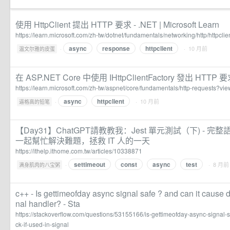
使用 HttpClient 提出 HTTP 要求 - .NET | Microsoft Learn
https://learn.microsoft.com/zh-tw/dotnet/fundamentals/networking/http/httpclie
async
response
httpclient
·
· 10 月前
温文尔雅的皮蛋
在 ASP.NET Core 中使用 IHttpClientFactory 發出 HTTP 要求 |
https://learn.microsoft.com/zh-tw/aspnet/core/fundamentals/http-requests?vi
async
httpclient
·
· 10 月前
逼格高的铅笔
【Day31】ChatGPT請教教我：Jest 單元測試（下) - 完整語法
一起幫忙解決難題，拯救 IT 人的一天
https://ithelp.ithome.com.tw/articles/10338871
settimeout
const
async
test
·
· 8 月前
满身肌肉的八宝粥
c++ - Is gettimeofday async signal safe ? and can it cause d
nal handler? - Sta
https://stackoverflow.com/questions/53155166/is-gettimeofday-async-signal-
ck-if-used-in-signal