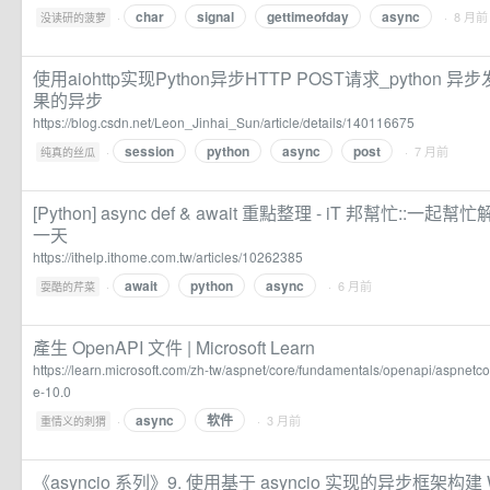
char
signal
gettimeofday
async
·
· 8 月前
没读研的菠萝
使用aiohttp实现Python异步HTTP POST请求_python 
果的异步
https://blog.csdn.net/Leon_Jinhai_Sun/article/details/140116675
session
python
async
post
·
· 7 月前
纯真的丝瓜
[Python] async def & await 重點整理 - iT 邦幫忙::一
一天
https://ithelp.ithome.com.tw/articles/10262385
await
python
async
·
· 6 月前
耍酷的芹菜
產生 OpenAPI 文件 | Microsoft Learn
https://learn.microsoft.com/zh-tw/aspnet/core/fundamentals/openapi/aspnet
e-10.0
async
软件
·
· 3 月前
重情义的刺猬
《asyncio 系列》9. 使用基于 asyncio 实现的异步框架构建 