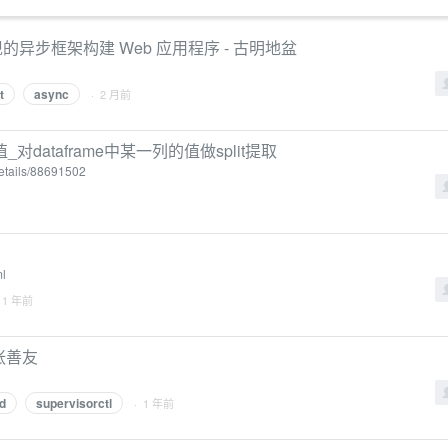
o 实现的异步框架构建 Web 应用程序 - 古明地盆
t
async
· 2 月前
的值_对dataframe中某一列的值做split提取
details/88691502
ml
 1 年前
 张善友
d
supervisorctl
· 1 年前