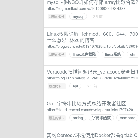
mysql - [MySQL] 如何存储 array比较合适?
https://segmentfault.com/q/1010000009844883
mysql
·
· 2 年前
飘逸的饭卡
Linux权限详解（chmod、600、644、700
什么意思_林20的博客
https://blog.csdn.net/u013197629/article/details/7360
linux文件权限
linux系统
chm
·
飘逸的饭卡
Veracode扫描问题记录_veracode安全扫描
https://blog.csdn.net/qq_40260565/article/details/121
api
·
· 2 年前
飘逸的饭卡
Go | 字符串比较方式总结开发者社区
https://cloud.tencent.com/developer/article/1797420
string
字符串函数
compare
·
飘逸的饭卡
离线Centos7环境使用Docker部署gitlab-C