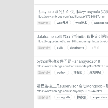
《asyncio 系列》9. 使用基于 asynci
https://www.cnblogs.com/traditional/p/17386637.html
web开发
web技术
websocke
·
飘逸的饭卡
dataframe split 截取字符串后 取指定列
https://blog.csdn.net/sdau_10huangmingming/article/
split
dataframe
·
· 1 年前
飘逸的饭卡
python移动文件问题 - zhangyao2018
https://www.cnblogs.com/banxiancode/p/15710932.ht
python
博客园
绝对路径
·
·
飘逸的饭卡
进程监控工具supervisor 启动Mongodb -
https://www.cnblogs.com/shanyou/p/5075744.html
mongodb
博客园
supervisor
·
飘逸的饭卡