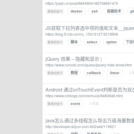
https://juejin.cn/post/6844904185708691470
docker
ssh
容器技术
gi
·
飘逸的饭卡
JS获取下拉列表选中项的值和文本__jqu
https://blog.51cto.com/u_15315127/3218806
脚本
select
option
下拉
·
飘逸的饭卡
jQuery 效果 – 隐藏和显示 |
https://www.runoob.com/jquery/jquery-hide-show.html
教程
callback
linear
·
· 3 
飘逸的饭卡
Android 通过onTouchEvent判断是否为
https://www.cnblogs.com/renhui/p/9480948.html
event
·
· 3 年前
飘逸的饭卡
java怎么通过多线程怎么导出万级海量数据
http://developer.aliyun.com:443/ask/119621