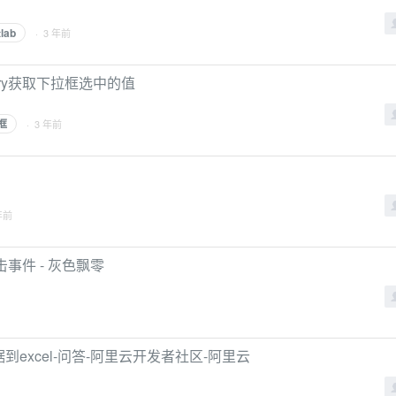
tlab
· 3 年前
ery获取下拉框选中的值
框
· 3 年前
年前
双击事件 - 灰色飘零
到excel-问答-阿里云开发者社区-阿里云