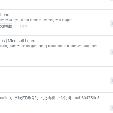
 Learn
verview/ui-layouts-and-themes/9-working-with-images
文件属性
· 3 年前
s | Microsoft Learn
a/spring-framework/configure-spring-cloud-stream-binder-java-app-azure-e
hentication，如何在命令行下更新和上传代码_mob604756e5