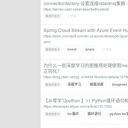
connectionfactory 设置连接rabbitmq集群
https://wenku.csdn.net/answer/6e8ryvabvb
·
· 2 年前
飘逸的饭卡
Spring Cloud Stream with Azure Event Hub
https://learn.microsoft.com/en-us/azure/developer/jav
vent-
event
azure
·
· 2 年前
飘逸的饭卡
为什么一些深度学习的图像预处理使用mean=[0.485, 0
正则化？
https://blog.csdn.net/qq_41845478/article/details/107
深度学习
图像深度
imagenet
·
飘逸的饭卡
【从零学习python 】11.Python循
https://developer.aliyun.com/article/1317034
for循环
循环语句
python fo
·
飘逸的饭卡