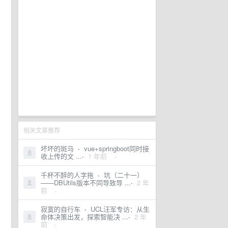
相关文章推荐
坏坏的斑马
·
vue+springboot同时接
收上传的文 ...
·
1 年前
·
千杯不醉的人字拖
·
坑（二十一）
——DBUtils版本不同导致导 ...
·
2 年
前
·
寂寞的自行车
·
UCL汪军专访：从生
命体决策出发，探索智能决 ...
·
2 年
前
·