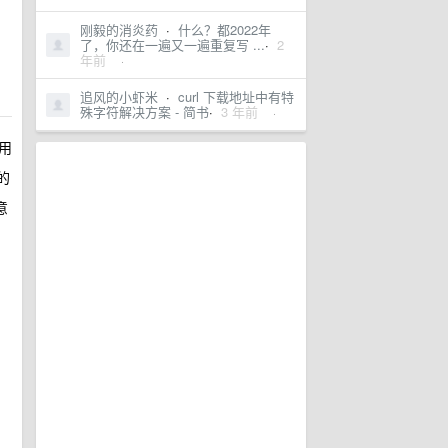
刚毅的消炎药
·
什么？都2022年
了，你还在一遍又一遍重复写 ...
·
2
年前
·
追风的小虾米
·
curl 下载地址中有特
殊字符解决方案 - 简书
·
3 年前
·
应用
的
意