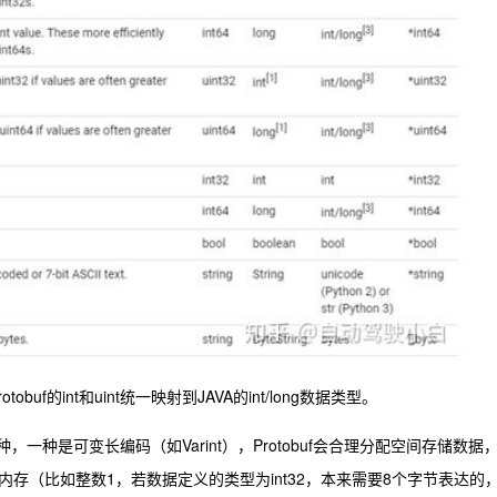
uf的int和uint统一映射到JAVA的int/long数据类型。
种，一种是可变长编码（如Varint），Protobuf会合理分配空间存储数据
存（比如整数1，若数据定义的类型为int32，本来需要8个字节表达的，