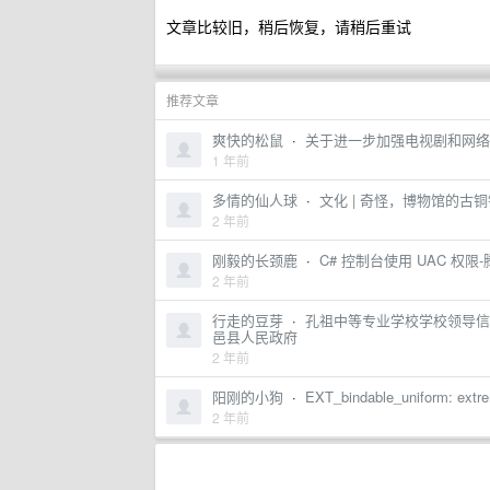
文章比较旧，稍后恢复，请稍后重试
推荐文章
爽快的松鼠
·
关于进一步加强电视剧和网络
1 年前
多情的仙人球
·
文化 | 奇怪，博物馆的古铜镜
2 年前
刚毅的长颈鹿
·
C# 控制台使用 UAC 权
2 年前
行走的豆芽
·
孔祖中等专业学校学校领导信
邑县人民政府
2 年前
阳刚的小狗
·
EXT_bindable_uniform: extr
2 年前