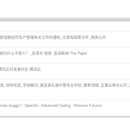
影视剧创作生产管理有关工作的通知_文旅局政策文件_政务公开
为什么不照人？_澎湃号·政务_澎湃新闻-The Paper
限-腾讯云开发者社区-腾讯云
息_领导信息_学校概况_夏邑县孔祖中等专业学校_教育领域_企事业单位公开_
emely buggy? - OpenGL: Advanced Coding - Khronos Forums