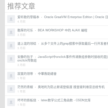
推荐文章
爱听歌的草稿本
·
Oracle GraalVM Enterprise Edition | Oracle
4 月前
憨厚的可乐
·
BEA WORKSHOP 中的 AJAX 编程
3 月前
道上混的领结
·
从多个文件上的grep搜索中获取最后一行开发者
3 月前
安静的包子
·
JavaScript中onclick事件传递数组参数时接收的是[
onclick传数组
3 月前
寂寞的领带
·
中華救助總會
1 年前
茫然的青椒
·
奥地利为防止斯诺登偷渡 搜查玻利维亚总统专机
1 年前
坏坏的铁板烧
·
latex数学公式三角函数 - CSDN文库
1 年前