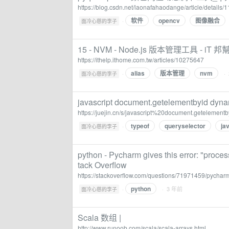
https://blog.csdn.net/laonafahaodange/article/details
软件
opencv
图像融合
·
面冷心慈的李子
15 - NVM - Node.js 版本管理工具 -
https://ithelp.ithome.com.tw/articles/10275647
alias
版本管理
nvm
·
·
面冷心慈的李子
javascript document.getelementbyid dyna
https://juejin.cn/s/javascript%20document.geteleme
typeof
queryselector
ja
·
面冷心慈的李子
python - Pycharm gives this error: "proce
tack Overflow
https://stackoverflow.com/questions/71971459/pychar
python
·
· 3 年前
面冷心慈的李子
Scala 数组 |
http://www.runoob.com/scala/scala-arrays.html