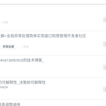
 1 年前
自定义注解+全局异常处理简单实现接口权限管理开发者社区
异常处理
· 1 年前
mob64ca12e5c0c2的技术博客_
的可解释性_决策树可解释性
654524
qt界面调整阈值