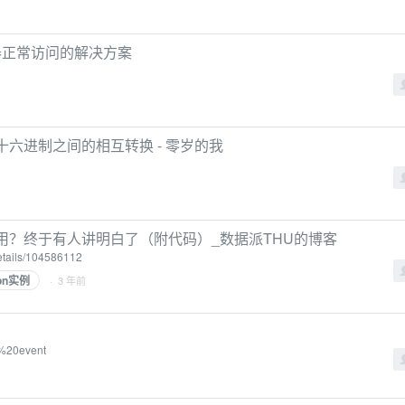
务器正常访问的解决方案
十六进制之间的相互转换 - 零岁的我
么用？终于有人讲明白了（附代码）_数据派THU的博客
etails/104586112
hon实例
· 3 年前
k%20event