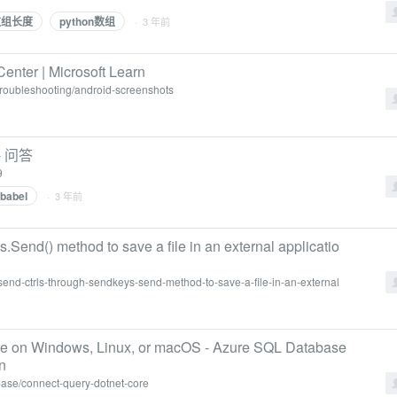
数组长度
python数组
· 3 年前
enter | Microsoft Learn
/troubleshooting/android-screenshots
- 问答
9
babel
· 3 年前
Send() method to save a file in an external applicatio
send-ctrls-through-sendkeys-send-method-to-save-a-file-in-an-external
se on Windows, Linux, or macOS - Azure SQL Database
n
abase/connect-query-dotnet-core