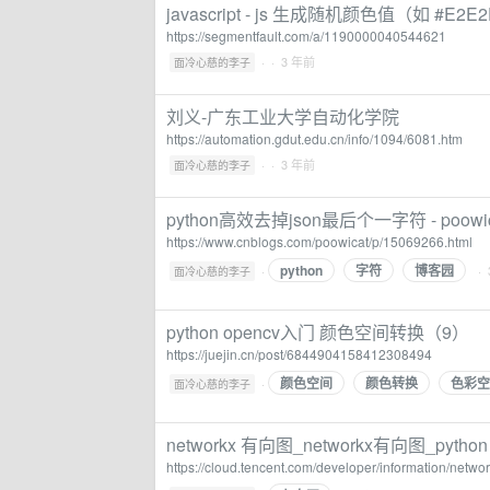
javascript - js 生成随机颜色值（如 #E2E2
https://segmentfault.com/a/1190000040544621
·
· 3 年前
面冷心慈的李子
刘义-广东工业大学自动化学院
https://automation.gdut.edu.cn/info/1094/6081.htm
·
· 3 年前
面冷心慈的李子
python高效去掉json最后个一字符 - poowic
https://www.cnblogs.com/poowicat/p/15069266.html
python
字符
博客园
·
·
面冷心慈的李子
python opencv入门 颜色空间转换（9）
https://juejin.cn/post/6844904158412308494
颜色空间
颜色转换
色彩空
·
面冷心慈的李子
networkx 有向图_networkx有向图_python 
https://cloud.tencent.com/developer/informat