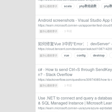
scala
php数组函数
php
·
面冷心慈的李子
Android screenshots - Visual Studio App C
https://learn.microsoft.com/en-us/appcenter/test-cloud
·
· 3 年前
面冷心慈的李子
如何修复Vue 3中的"Error：：devServer“ 
https://cloud.tencent.com/developer/ask/sof/10871420
vue
config
desktop
·
面冷心慈的李子
c# - How to send Ctrl+S through SendKeys.
n? - Stack Overflow
https://stackoverflow.com/questions/30974085/how-to-
·
· 3 年前
面冷心慈的李子
Use .NET to connect and query a databa
& SQL Managed Instance | Microsoft Lear
https://learn.microsoft.com/en-us/azure/azure-sql/dat