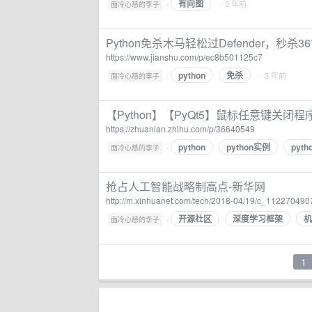
有向图
·
· 3 年前
面冷心慈的李子
Python免杀木马轻松过Defender，秒杀36*和
https://www.jianshu.com/p/ec8b501125c7
python
免杀
·
· 3 年前
面冷心慈的李子
【Python】【PyQt5】鼠标任意键关闭程序
https://zhuanlan.zhihu.com/p/36640549
python
python实例
pyt
·
面冷心慈的李子
抢占人工智能战略制高点-新华网
http://m.xinhuanet.com/tech/2018-04/19/c_112270490
开源社区
深度学习框架
机
·
面冷心慈的李子
1