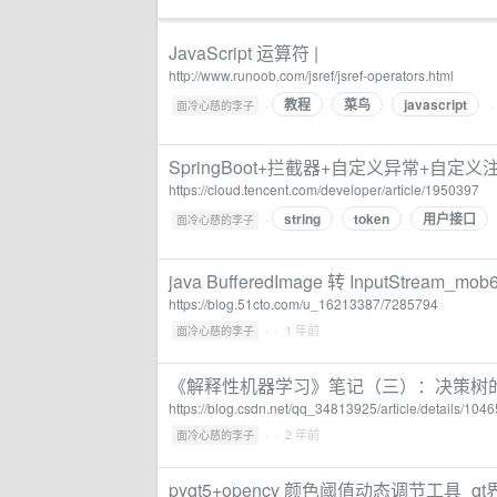
JavaScript 运算符 |
http://www.runoob.com/jsref/jsref-operators.html
教程
菜鸟
javascript
·
·
面冷心慈的李子
SpringBoot+拦截器+自定义异常+
https://cloud.tencent.com/developer/article/1950397
string
token
用户接口
·
面冷心慈的李子
java BufferedImage 转 InputStream_
https://blog.51cto.com/u_16213387/7285794
·
· 1 年前
面冷心慈的李子
《解释性机器学习》笔记（三）：决策树
https://blog.csdn.net/qq_34813925/article/details/104
·
· 2 年前
面冷心慈的李子
pyqt5+opencv 颜色阈值动态调节工具_