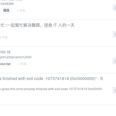
/113448386
阈值
· 2 年前
 iT 邦幫忙::一起幫忙解決難題，拯救 IT 人的一天
 2 年前
mic id
ntbyid%20dynamic%20id
vascript
· 2 年前
ss finished with exit code -1073741819 (0xc0000005)" - S
m-gives-this-error-process-finished-with-exit-code-1073741819-0xc00000