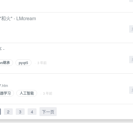
火* - LMcream
 -
hon继承
pyqt5
· 3 年前
7.htm
器学习
人工智能
· 3 年前
2
3
4
下一页