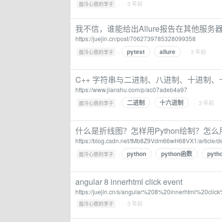
·
· 3 年前
面冷心慈的李子
我不信，谁能给出Allure报告在其他服
https://juejin.cn/post/7062739785328099358
pytest
allure
·
· 3 年前
面冷心慈的李子
C++ 字符串与二进制、八进制、十进制、
https://www.jianshu.com/p/ac07adeb4a97
二进制
十六进制
·
· 3 年前
面冷心慈的李子
什么是折线图？怎样用Python绘制？怎
https://blog.csdn.net/tMb8Z9Vdm66wH68VX1/article/d
python
python函数
pyt
·
面冷心慈的李子
angular 8 innerhtml click event
https://juejin.cn/s/angular%208%20innerhtml%20clic
·
· 3 年前
面冷心慈的李子