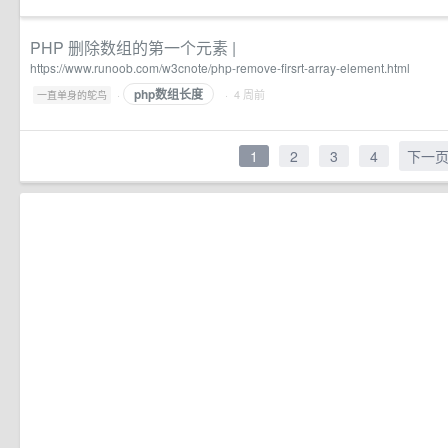
PHP 删除数组的第一个元素 |
https://www.runoob.com/w3cnote/php-remove-firsrt-array-element.html
php数组长度
·
· 4 周前
一直单身的鸵鸟
1
2
3
4
下一