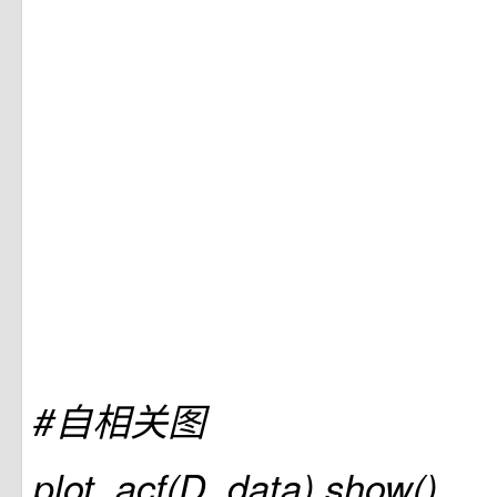
#自相关图
plot_acf(D_data).show()