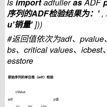
ls
import
adfuller
as
ADF
序列的ADF检验结果为：'
,
u'销量'
]))
#返回值依次为adf、pvalue、
bs、critical values、icbest
esstore
原始序列的单位根（adf）检验
cValue
adf
p值
1%
5%
10%