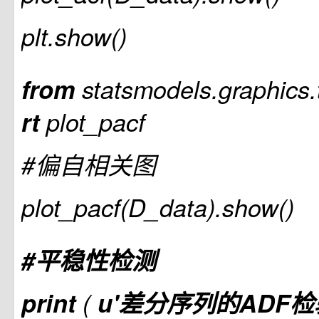
plt.show()
from
statsmodels.graphics.
rt
plot_pacf
#偏自相关图
plot_pacf(D_data).show()
#平稳性检测
print
(
u'差分序列的ADF