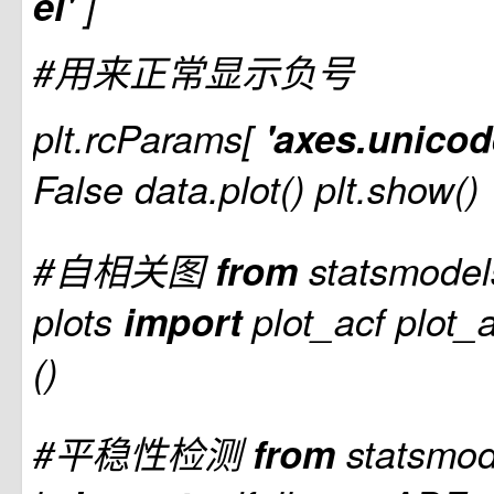
ei'
]
#用来正常显示负号
plt.rcParams[
'axes.unico
False data.plot() plt.show()
#自相关图
from
statsmodel
plots
import
plot_acf plot_
()
#平稳性检测
from
statsmod