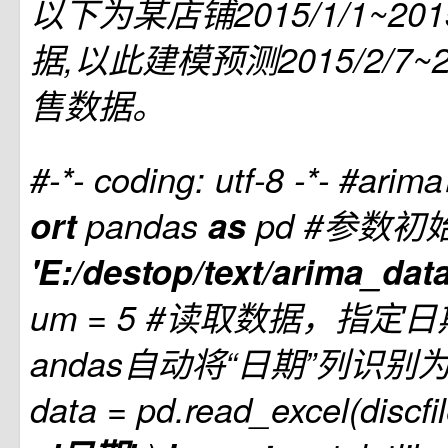
以下为某店铺2015/1/1~20
据,以此建模预测2015/2/7~2
售数据。
#-*- coding: utf-8 -*-
#ari
ort
pandas
as
pd
#参数初
'E:/destop/text/arima_data
um = 5
#读取数据，指定日
andas自动将“日期”列识别为D
data = pd.read_excel(discfi