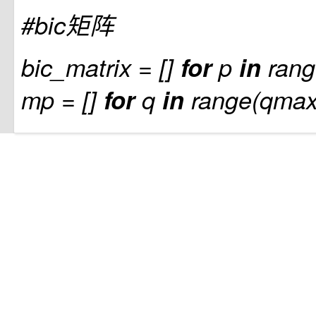
#bic矩阵
bic_matrix = []
for
p
in
rang
mp = []
for
q
in
range(qmax