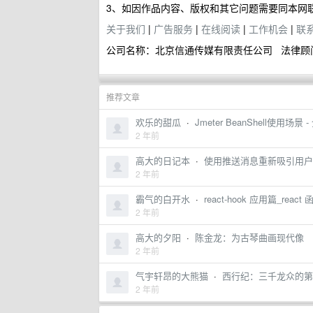
3、如因作品内容、版权和其它问题需要同本网
关于我们
|
广告服务
|
在线阅读
|
工作机会
|
联
公司名称：北京信通传媒有限责任公司 法律顾
推荐文章
欢乐的甜瓜
·
Jmeter BeanShell使用场
2 年前
高大的日记本
·
使用推送消息重新吸引用户 - Micros
2 年前
霸气的白开水
·
react-hook 应用篇_rea
2 年前
高大的夕阳
·
陈金龙：为古琴曲画现代像
2 年前
气宇轩昂的大熊猫
·
西行纪：三千龙众的第
2 年前