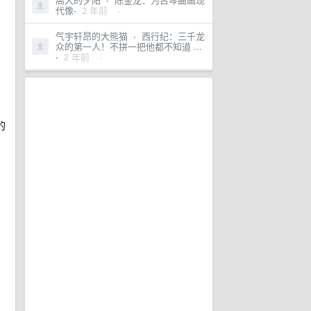
代像
·
2 年前
·
气宇轩昂的大熊猫
·
西行纪：三千龙
众的第一人！不拼一把他都不知道 ...
·
2 年前
·
的