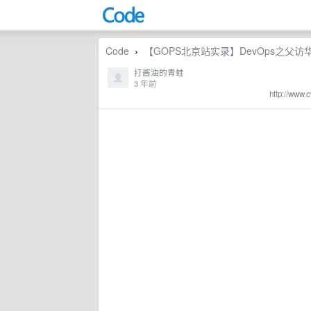
Code
【GOPS北京站实录】DevOps之父
›
打酱油的青蛙
3 年前
http://www