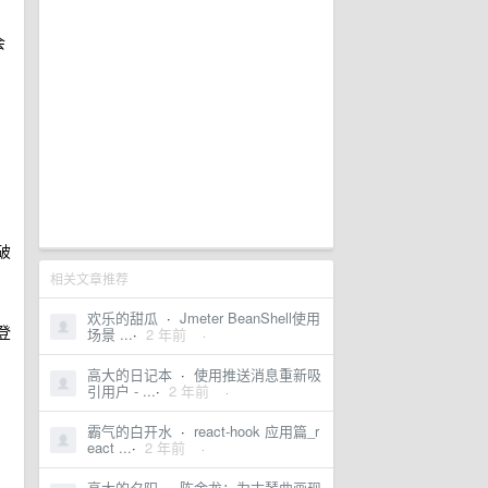
会
破
相关文章推荐
欢乐的甜瓜
·
Jmeter BeanShell使用
登
场景 ...
·
2 年前
·
高大的日记本
·
使用推送消息重新吸
引用户 - ...
·
2 年前
·
霸气的白开水
·
react-hook 应用篇_r
eact ...
·
2 年前
·
高大的夕阳
·
陈金龙：为古琴曲画现