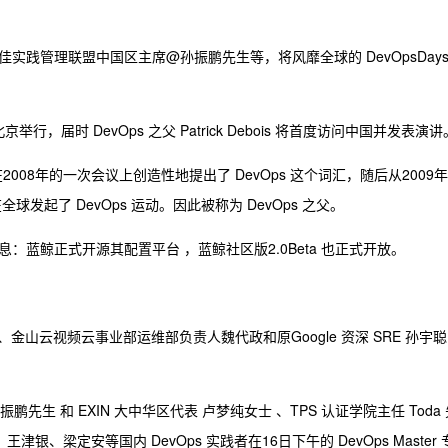
实践管理联盟中国区主席@孙振鹏先生等，将风靡全球的 DevOpsDay
在北京举行，届时 DevOps 之父 Patrick Debois 将首度访问中国并发表演讲
 Debois 和在2008年的一次会议上创造性地提出了 DevOps 这个词汇，随后从2009年
ys，并在全球发起了 DevOps 运动。因此被称为 DevOps 之父。
蓝鲸正式开源其配置平台 ，蓝鲸社区版2.0Beta 也正式开放。
金山云视频云事业部运维部负责人魏代政和原Google 资深 SRE 孙宇聪
鹏先生 和 EXIN 大中华区代表 卢梦纯女士 、TPS 认证学院主任 Toda 
、王津银、梁定安等国内 DevOps 实践者在16日下午的 DevOps Master 