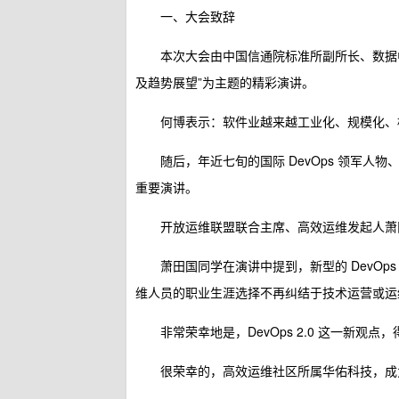
一、大会致辞
本次大会由中国信通院标准所副所长、数据中
及趋势展望”为主题的精彩演讲。
何博表示：软件业越来越工业化、规模化、
随后，年近七旬的国际 DevOps 领军人物、TP
重要演讲。
开放运维联盟联合主席、高效运维发起人萧田国
萧田国同学在演讲中提到，新型的 DevO
维人员的职业生涯选择不再纠结于技术运营或运
非常荣幸地是，DevOps 2.0 这一新观点，得到
很荣幸的，高效运维社区所属华佑科技，成为国内首