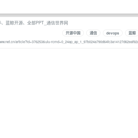
访华、蓝鲸开源、全部PPT_通信世界网
开源中国
通信
devops
蓝鲸
.cww.net.cn/article?id=376253&ulu-rcmd=0_24ap_ap_1_97b024a790d64fc3a14127d62eaf92