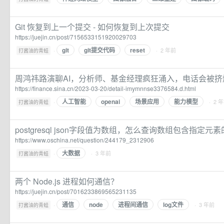
Git 恢复到上一个提交 - 如何恢复到上次提交
https://juejin.cn/post/7156533151920029703
git
git提交代码
reset
·
· 2 年前
打酱油的青蛙
周鸿祎路演聊AI，分析师、基金经理疯狂涌入，电话会被挤
https://finance.sina.cn/2023-03-20/detail-imymnnse3376584.d.html
人工智能
openai
场景应用
能力模型
·
· 2 
打酱油的青蛙
postgresql json字段值为数组，怎么查询数组包含指定元素
https://www.oschina.net/question/244179_2312906
大数据
·
· 3 年前
打酱油的青蛙
两个 Node.js 进程如何通信？
https://juejin.cn/post/7016233869565231135
通信
node
进程间通信
log文件
·
· 3 年前
打酱油的青蛙