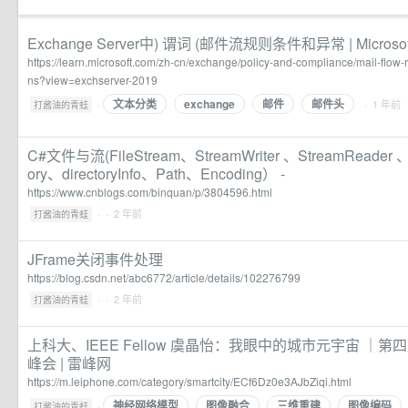
Exchange Server中) 谓词 (邮件流规则条件和异常 | Microsoft
https://learn.microsoft.com/zh-cn/exchange/policy-and-compliance/mail-flow-
ns?view=exchserver-2019
文本分类
exchange
邮件
邮件头
·
· 1 年前
打酱油的青蛙
C#文件与流(FileStream、StreamWriter 、StreamReader 、F
ory、directoryInfo、Path、Encoding） -
https://www.cnblogs.com/binquan/p/3804596.html
·
· 2 年前
打酱油的青蛙
JFrame关闭事件处理
https://blog.csdn.net/abc6772/article/details/102276799
·
· 2 年前
打酱油的青蛙
上科大、IEEE Fellow 虞晶怡：我眼中的城市元宇宙 ｜
峰会 | 雷峰网
https://m.leiphone.com/category/smartcity/ECf6Dz0e3AJbZiqi.html
神经网络模型
图像融合
三维重建
图像编码
·
打酱油的青蛙