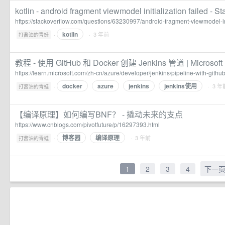
kotlin - android fragment viewmodel initialization failed - S
https://stackoverflow.com/questions/63230997/android-fragment-viewmodel-ini
kotlin
·
· 3 年前
打酱油的青蛙
教程 - 使用 GitHub 和 Docker 创建 Jenkins 管道 | Microsoft 
https://learn.microsoft.com/zh-cn/azure/developer/jenkins/pipeline-with-gith
docker
azure
jenkins
jenkins使用
·
· 3 年
打酱油的青蛙
【编译原理】如何编写BNF？ - 撬动未来的支点
https://www.cnblogs.com/pivotfuture/p/16297393.html
博客园
编译原理
·
· 3 年前
打酱油的青蛙
1
2
3
4
下一