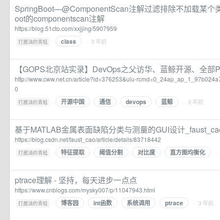
SpringBoot—@ComponentScan注解过滤排除不加载某个类
oot的componentscan注解
https://blog.51cto.com/xxjjing/5907959
class
·
· 3 年前
打酱油的青蛙
【GOPS北京站实录】DevOps之父访华、蓝鲸开源、全部P
http://www.cww.net.cn/article?id=376253&ulu-rcmd=0_24ap_ap_1_97b02
0
开源中国
通信
devops
蓝鲸
·
· 3 年前
打酱油的青蛙
基于MATLAB金属表面缺陷分类与测量的GUI设计_faust_c
https://blog.csdn.net/faust_cao/article/details/83718442
特征提取
阈值分割
对比度
直方图均衡化
·
·
打酱油的青蛙
ptrace理解 - 坚持，每天进步一点点
https://www.cnblogs.com/mysky007/p/11047943.html
博客园
int函数
系统调用
ptrace
·
· 3 年前
打酱油的青蛙