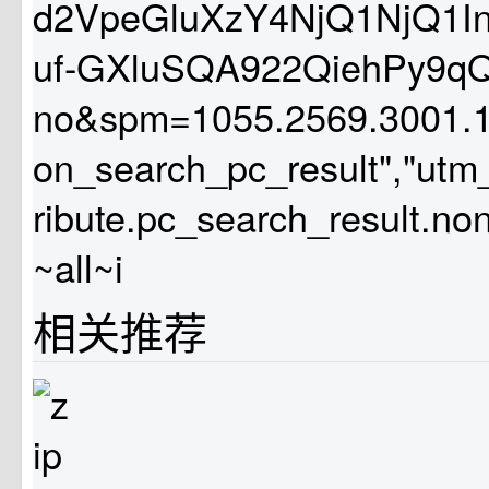
d2VpeGluXzY4NjQ1NjQ1I
uf-GXluSQA922QiehPy9q
no&spm=1055.2569.3001.
on_search_pc_result","utm
ribute.pc_search_result.no
~all~i
相关推荐