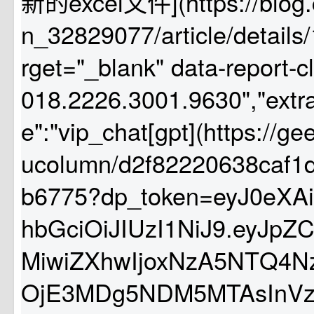
新的excel文件](https://blog.c
n_32829077/article/details
rget="_blank" data-report-c
018.2226.3001.9630","extr
e":"vip_chat[gpt](https://ge
ucolumn/d2f82220638caf1
b6775?dp_token=eyJ0eXA
hbGciOiJIUzI1NiJ9.eyJp
MiwiZXhwIjoxNzA5NTQ4N
OjE3MDg5NDM5MTAsInVzZ