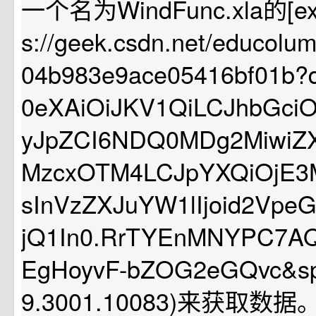
一个名为WindFunc.xla的[exc
s://geek.csdn.net/educolu
04b983e9ace05416bf01b?
0eXAiOiJKV1QiLCJhbGciOi
yJpZCI6NDQ0MDg2MiwiZX
MzcxOTM4LCJpYXQiOjE3
sInVzZXJuYW1lIjoid2Vpe
jQ1In0.RrTYEnMNYPC7AQ
EgHoyvF-bZOG2eGQvc&s
9.3001.10083)来获取