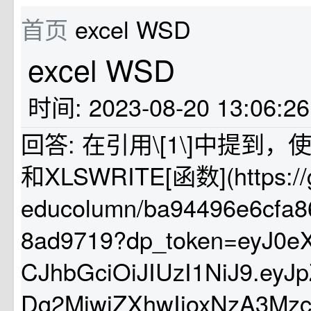
首页
excel WSD
excel WSD
时间: 2023-08-20 13:06:2
回答: 在引用\[1\]中提到，使
和XLSWRITE[函数](https://g
educolumn/ba94496e6cfa8
8ad9719?dp_token=eyJ0e
CJhbGciOiJIUzI1NiJ9.ey
Dg2MiwiZXhwIjoxNzA3Mz