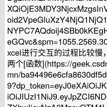
XQiOjE3MDY3NjcxMzgsInV
oid2VpeGluXzY4NjQ1NjQ
NYPC7AQdoij4SBb0kKEg
eGQvc&spm=1055.2569.3
xcel进行交互的过程比较
两个[函数](https://geek.csdn
mn/ba94496e6cfa8630df5
9?dp_token=eyJ0eXAiOiJ
iOiJIUzI1NiJ9.eyJpZCI6