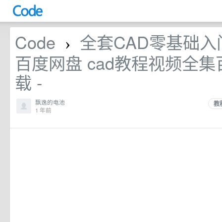
Code
全套CAD零基础
›
百度网盘 cad教程视频全
载 -
飘逸的电池
教
1 年前