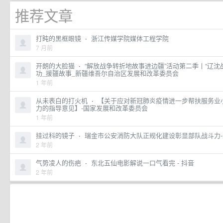
推荐文章
打盹的黑框眼镜
·
浙江传媒学院媒体工程学院
7 月前
开朗的大脸猫
·
“解放战争转折地故事进边疆”活动第二季丨“辽
功_援疆故事_新疆维吾尔自治区发展和改革委员会
1 年前
从未表白的打火机
·
【关于应对新冠肺炎疫情进一步帮扶服务业
力的指导意见】-国家发展和改革委员会
1 年前
挂过科的镜子
·
瑞金市公安消防大队正规化建设彰显部队战斗力
2 年前
气势凌人的伤疤
·
东北五仙电影解说一口气看完 - 抖音
2 年前