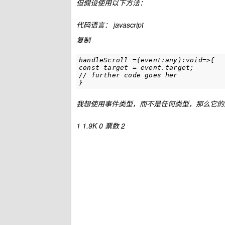
但假设使用以下方法：
代码语言：
javascript
复制
handleScroll =(event:any):void=>{

const target = event.target;

// further code goes her

}
我想使用事件类型，而不是任何类型，那么它的
1
1.9K
0
票数 2