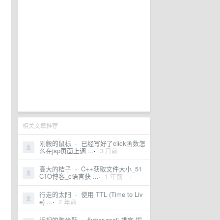
相关文章推荐
刚毅的鼠标
·
已经写好了click函数怎
么在jsp页面上调 ...
·
3 月前
·
高大的桔子
·
C++获取文件大小_51
CTO博客_c语言获 ...
·
1 年前
·
行走的太阳
·
使用 TTL (Time to Liv
e) ...
·
2 年前
·
近视的跑步鞋
·
flutter ascii 排序-掘