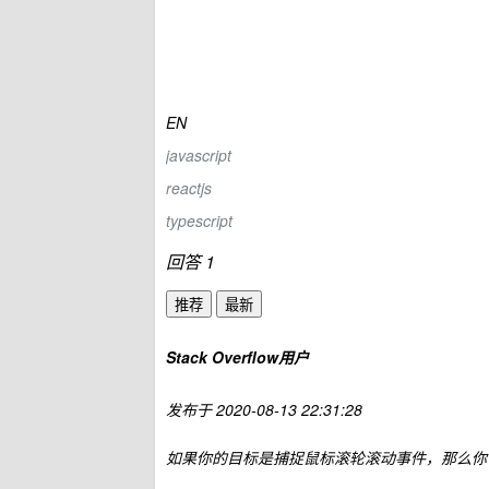
EN
javascript
reactjs
typescript
回答 1
推荐
最新
Stack Overflow用户
发布于
2020-08-13 22:31:28
如果你的目标是捕捉鼠标滚轮滚动事件，那么你