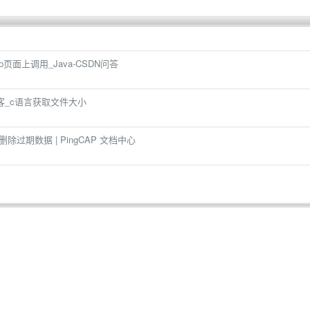
p页面上调用_Java-CSDN问答
博客_c语言获取文件大小
) 定期删除过期数据 | PingCAP 文档中心