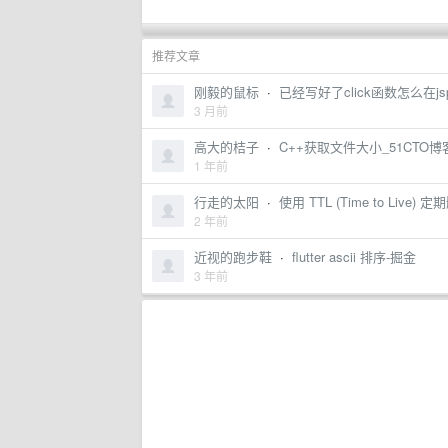
推荐文章
刚毅的鼠标
·
已经写好了click函数怎么在js
3 月前
高大的桔子
·
C++获取文件大小_51CTO
1 年前
行走的太阳
·
使用 TTL (Time to Live
2 年前
近视的跑步鞋
·
flutter ascii 排序-掘金
3 年前