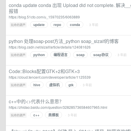
conda update conda 出现 Upload did not complete. 解决__
报错
https://blog.51cto.com/u_15970235/6063889
update
repo
conda
·
· 3 年前
玩命的葫芦
python 处理soap-post方法_python soap_sizaif的博客
https://blog.csdn.net/sizaif/article/details/124081626
python
编程语言
soap
soap协议
·
· 3 年前
玩命的葫芦
Code::Blocks配置GTK+2和GTK+3
https://cloud.tencent.com/developer/article/1125539
hive
虚拟机
gtk
·
· 3 年前
玩命的葫芦
c++中的<>代表什么意思？
https://zhidao.baidu.com/question/328285736584607965.html
c++
类模板
·
· 3 年前
玩命的葫芦