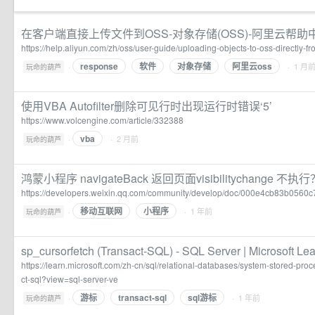
在客户端直接上传文件到OSS-对象存储(OSS)-阿里云帮助
https://help.aliyun.com/zh/oss/user-guide/uploading-objects-to-oss-directly-fr
response
软件
对象存储
阿里云oss
·
· 1 月
玩命的葫芦
使用VBA Autofilter删除可见行时出现运行时错误‘5’
https://www.volcengine.com/article/332388
vba
·
· 2 月前
玩命的葫芦
鸿蒙小程序 navigateBack 返回页面visibilitychange 不
https://developers.weixin.qq.com/community/develop/doc/000e4cb83b056
移动互联网
小程序
·
· 1 年前
玩命的葫芦
sp_cursorfetch (Transact-SQL) - SQL Server | Microsoft Le
https://learn.microsoft.com/zh-cn/sql/relational-databases/system-stored-pro
ct-sql?view=sql-server-ve
游标
transact-sql
sql游标
·
· 1 年前
玩命的葫芦