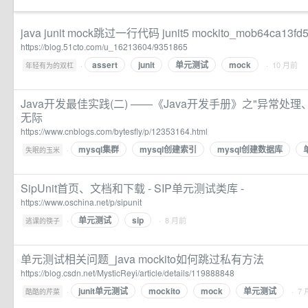
java junit mock跳过一行代码 junit5 mockito_mob64ca1
https://blog.51cto.com/u_16213604/9351865
assert
junit
单元测试
mock
·
· 10 月前
年轻有为的双杠
Java开发最佳实践(二) ——《Java开发手册》之"异常处理、M
无际
https://www.cnblogs.com/bytesfly/p/12353164.html
mysql集群
mysql创建索引
mysql创建数据库
·
失眠的玉米
SipUnit首页、文档和下载 - SIP单元测试类库 -
https://www.oschina.net/p/sipunit
单元测试
sip
·
· 8 月前
逃课的筷子
单元测试相关问题_java mockito如何跳过私有方法
https://blog.csdn.net/MysticReyi/article/details/119888848
junit单元测试
mockito
mock
单元测试
·
· 7
酷酷的芹菜