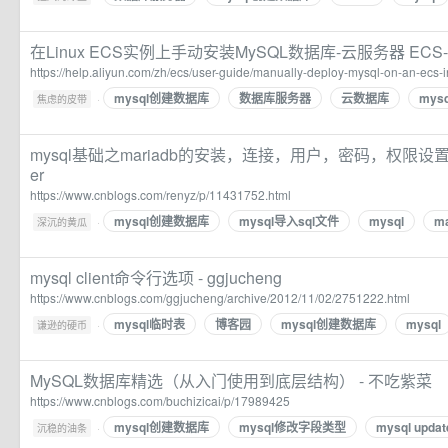
在Linux ECS实例上手动安装MySQL数据库-云服务器 ECS
https://help.aliyun.com/zh/ecs/user-guide/manually-deploy-mysql-on-an-ecs-i
mysql创建数据库
数据库服务器
云数据库
mysq
·
焦虑的皮带
mysql基础之mariadb的安装，连接，用户，密码，权限设置语句
er
https://www.cnblogs.com/renyz/p/11431752.html
mysql创建数据库
mysql导入sql文件
mysql
ma
·
深沉的黄瓜
mysql client命令行选项 - ggjucheng
https://www.cnblogs.com/ggjucheng/archive/2012/11/02/2751222.html
mysql临时表
博客园
mysql创建数据库
mysql
·
谦逊的硬币
MySQL数据库精选（从入门使用到底层结构） - 不吃紫菜
https://www.cnblogs.com/buchizicai/p/17989425
mysql创建数据库
mysql修改字段类型
mysql upd
·
沉稳的油条