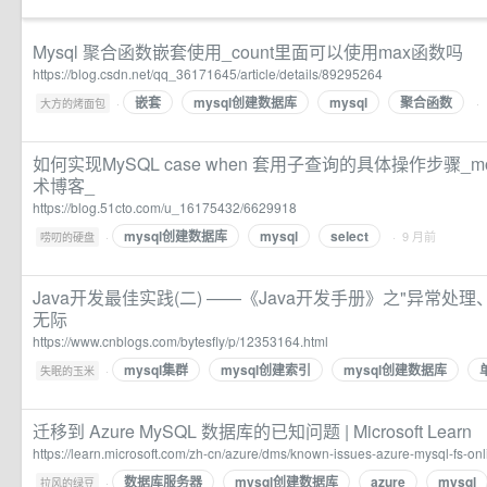
Mysql 聚合函数嵌套使用_count里面可以使用max函数吗
https://blog.csdn.net/qq_36171645/article/details/89295264
嵌套
mysql创建数据库
mysql
聚合函数
·
·
大方的烤面包
如何实现MySQL case when 套用子查询的具体操作步骤_mob
术博客_
https://blog.51cto.com/u_16175432/6629918
mysql创建数据库
mysql
select
·
· 9 月前
唠叨的硬盘
Java开发最佳实践(二) ——《Java开发手册》之"异常处理、M
无际
https://www.cnblogs.com/bytesfly/p/12353164.html
mysql集群
mysql创建索引
mysql创建数据库
·
失眠的玉米
迁移到 Azure MySQL 数据库的已知问题 | Microsoft Learn
https://learn.microsoft.com/zh-cn/azure/dms/known-issues-azure-mysql-fs-onl
数据库服务器
mysql创建数据库
azure
mysql
·
拉风的绿豆