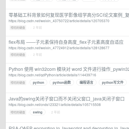
零基础工科背景如何复现医学影像组学高分SCI论文案例_
https://blog.csdn.net/weixin_43750722/article/details/120705370
·
· 2 年前
唠叨的硬盘
flex布局 ——子元素保持自身高度_flex子元素高度自适应
https://blog.csdn.net/weixin_47724912/article/details/128128677
·
· 2 年前
唠叨的硬盘
Python 使用 win32com 模块对 word 文件进行操作_pywi
https://blog.csdn.net/qdPython/article/details/114439716
python
python函数
编程语言
python写文件
·
唠叨的硬盘
Java的swing关闭子窗口而不关闭父窗口_java关闭子窗口
https://blog.csdn.net/cnds123321/article/details/105715508
swing
·
· 2 年前
唠叨的硬盘
RSA-OAEP encryption in Javascript and decryption in Java