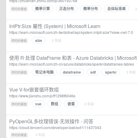
https://zhuanlan.zhihu.com/p/360193768
概率计算
正态分布
概率分布
总体标准差
·
· 
唠叨的硬盘
IntPtr.Size 屬性 (System) | Microsoft Learn
https://learn.microsoft.com/zh-tw/dotnet/api/system.intptr.size?view=net-7.0
size
·
· 2 年前
唠叨的硬盘
使用 R 处理 DataFrame 和表 - Azure Databricks | Microsoft
https://learn.microsoft.com/zh-cn/azure/databricks/sparkr/dataframes-tables
笔记本电脑
dataframe
sdf
sparkr
·
· 3 年前
唠叨的硬盘
Vue V-for嵌套循环数组
https://www.jianshu.com/p/ff1298f6046e
vue
数组
嵌套
·
· 3 年前
唠叨的硬盘
PyOpenGL多纹理错误-无效操作 - 问答
https://cloud.tencent.com/developer/ask/sof/111437043
·
· 3 年前
唠叨的硬盘