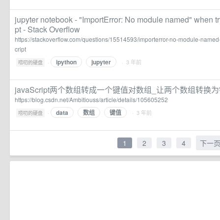
jupyter notebook - "ImportError: No module named" when try
pt - Stack Overflow
https://stackoverflow.com/questions/15514593/importerror-no-module-named-
cript
ipython
jupyter
·
· 3 年前
唠叨的硬盘
javaScript两个数组转成一个键值对数组_让两个数组转
https://blog.csdn.net/Ambitiouss/article/details/105605252
data
数组
键值
·
· 3 年前
唠叨的硬盘
1
2
3
4
下一