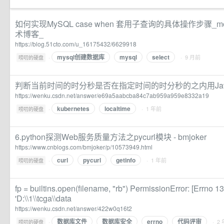
如何实现MySQL case when 套用子查询的具体操作步骤_mob
术博客_
https://blog.51cto.com/u_16175432/6629918
mysql创建数据库
mysql
select
·
· 9 月前
唠叨的硬盘
判断当前时间的时分秒是否在指定时间的时分秒的之内用Java 
https://wenku.csdn.net/answer/e69a5aabcba84c7ab959a959e8332a19
kubernetes
localtime
·
· 1 年前
唠叨的硬盘
6.python探测Web服务质量方法之pycurl模块 - bmjoker
https://www.cnblogs.com/bmjoker/p/10573949.html
curl
pycurl
getinfo
·
· 1 年前
唠叨的硬盘
fp = builtins.open(filename, "rb") PermissionError: [Errno 1
'D:\\1\\tcga\\data
https://wenku.csdn.net/answer/422w0q16t2
数据库文件
数据库安全
errno
代码评审
·
· 2
唠叨的硬盘