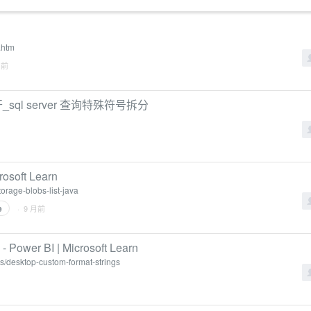
.htm
月前
开_sql server 查询特殊符号拆分
osoft Learn
torage-blobs-list-java
e
· 9 月前
er BI | Microsoft Learn
rts/desktop-custom-format-strings