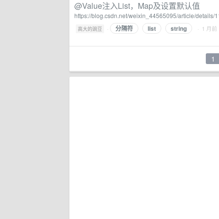
@Value注入List，Map及设置默认值
https://blog.csdn.net/weixin_44565095/article/details
分隔符
list
string
·
· 1 月前
高大的豌豆
1