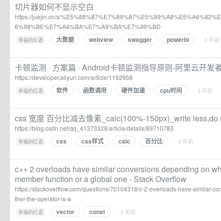
切片器如何不显示空白
https://juejin.cn/s/%E5%88%87%E7%89%87%E5%99%A8%E5%A6%8
6%98%BE%E7%A4%BA%E7%A9%BA%E7%99%BD
大数据
webview
swagger
powerbi
·
· 3 年前
幸福的红酒
卡顿监测 · 方案篇 · Android卡顿监测指导原则-阿里云开发
https://developer.aliyun.com/article/1192958
软件
函数调用
硬件加速
cpu时间
·
· 3 年前
幸福的红酒
css 宽度 百分比减去像素_calc(100%-150px)_write less,d
https://blog.csdn.net/qq_41373328/article/details/89710783
css
css样式
calc
百分比
·
· 3 年前
幸福的红酒
c++ 2 overloads have similar conversions depending on whe
member function or a global one - Stack Overflow
https://stackoverflow.com/questions/70104318/c-2-overloads-have-similar-
ther-the-operator-is-a
vector
const
·
· 3 年前
幸福的红酒