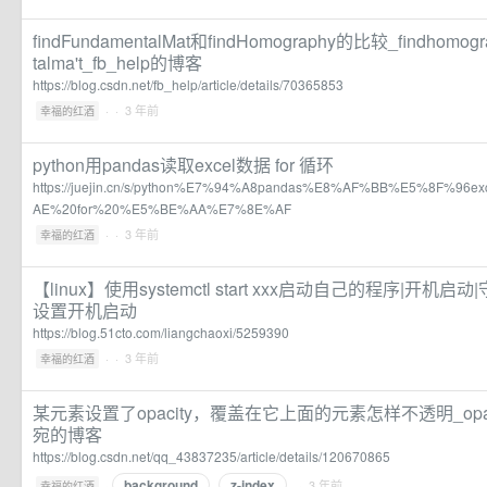
findFundamentalMat和findHomography的比较_findhomogra
talma't_fb_help的博客
https://blog.csdn.net/fb_help/article/details/70365853
·
· 3 年前
幸福的红酒
python用pandas读取excel数据 for 循环
https://juejin.cn/s/python%E7%94%A8pandas%E8%AF%BB%E5%8F%9
AE%20for%20%E5%BE%AA%E7%8E%AF
·
· 3 年前
幸福的红酒
【linux】使用systemctl start xxx启动自己的程序|开机启动|
设置开机启动
https://blog.51cto.com/liangchaoxi/5259390
·
· 3 年前
幸福的红酒
某元素设置了opacity，覆盖在它上面的元素怎样不透明_opa
宛的博客
https://blog.csdn.net/qq_43837235/article/details/120670865
background
z-index
·
· 3 年前
幸福的红酒