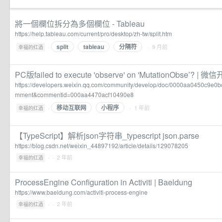
將一個欄位拆分為多個欄位 - Tableau
https://help.tableau.com/current/pro/desktop/zh-tw/split.htm
split
tableau
分隔符
·
· 9 月前
幸福的红酒
PC版failed to execute 'observe' on 'MutationObse’? |
https://developers.weixin.qq.com/community/develop/doc/0000aa0450c9e0
mment&commentid=000aa4470acf10490e8
移动互联网
小程序
·
· 1 年前
幸福的红酒
【TypeScript】解析json字符串_typescript json.parse
https://blog.csdn.net/weixin_44897192/article/details/129078205
·
· 2 年前
幸福的红酒
ProcessEngine Configuration in Activiti | Baeldung
https://www.baeldung.com/activiti-process-engine
·
· 2 年前
幸福的红酒