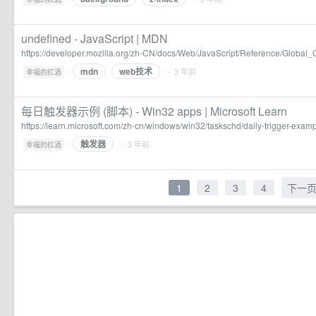
undefined - JavaScript | MDN
https://developer.mozilla.org/zh-CN/docs/Web/JavaScript/Reference/Global_
mdn
web技术
·
· 3 年前
幸福的红酒
每日触发器示例 (脚本) - Win32 apps | Microsoft Learn
https://learn.microsoft.com/zh-cn/windows/win32/taskschd/daily-trigger-exampl
触发器
·
· 3 年前
幸福的红酒
1
2
3
4
下一