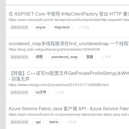
在 ASP.NET Core 中使用 IHttpClientFactory 發出 HTTP 要求 |
https://learn.microsoft.com/zh-tw/aspnet/core/fundamentals/http-requests?vi
async
httpclient
·
· 10 月前
逼格高的铅笔
unordered_map多线程崩溃在find_unorderedmap 一
https://blog.csdn.net/guotianqing/article/details/120440508
线程
unordered_map
容器
·
· 1 年前
逼格高的铅笔
【转载】C++读写ini配置文件GetPrivateProfileString()&WritePri
- 羽落无声
https://www.cnblogs.com/ZJoy/archive/2010/12/17/1909589.html
ini文件
·
· 1 年前
逼格高的铅笔
Azure Service Fabric Java 客户端 API - Azure Service Fabric
https://learn.microsoft.com/zh-cn/azure/service-fabric/service-fabric-java-rest
api
fabric
·
· 2 年前
逼格高的铅笔