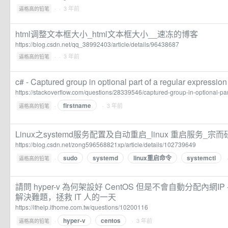
·
· 3 年前
逼格高的铅笔
html调整文本框大小_html文本框大小__速冻的博客
https://blog.csdn.net/qq_38992403/article/details/96438687
·
· 3 年前
逼格高的铅笔
c# - Captured group in optional part of a regular expression
https://stackoverflow.com/questions/28339546/captured-group-in-optional-par
firstname
·
· 3 年前
逼格高的铅笔
Linux之systemd服务配置及自动重启_linux 重启服务_
https://blog.csdn.net/zong596568821xp/article/details/102739649
sudo
systemd
linux重启命令
systemctl
·
逼格高的铅笔
請問 hyper-v 為何架設好 CentOS 但是不會自動分配內網IP 
解決難題，拯救 IT 人的一天
https://ithelp.ithome.com.tw/questions/10200116
hyper-v
centos
·
· 3 年前
逼格高的铅笔