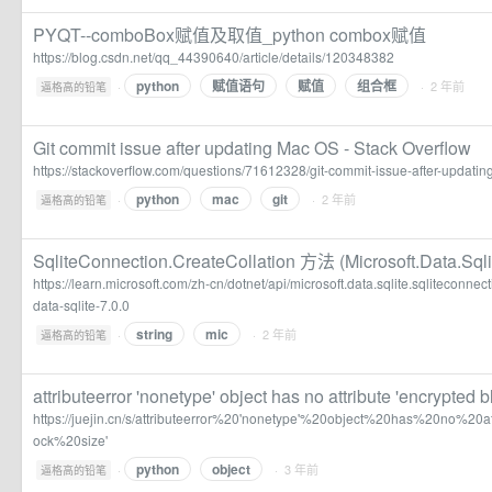
PYQT--comboBox赋值及取值_python combox赋值
https://blog.csdn.net/qq_44390640/article/details/120348382
python
赋值语句
赋值
组合框
·
· 2 年前
逼格高的铅笔
Git commit issue after updating Mac OS - Stack Overflow
https://stackoverflow.com/questions/71612328/git-commit-issue-after-updati
python
mac
git
·
· 2 年前
逼格高的铅笔
SqliteConnection.CreateCollation 方法 (Microsoft.Data.Sqlit
https://learn.microsoft.com/zh-cn/dotnet/api/microsoft.data.sqlite.sqliteconne
data-sqlite-7.0.0
string
mic
·
· 2 年前
逼格高的铅笔
attributeerror 'nonetype' object has no attribute 'encrypted b
https://juejin.cn/s/attributeerror%20'nonetype'%20object%20has%20no%20a
ock%20size'
python
object
·
· 3 年前
逼格高的铅笔