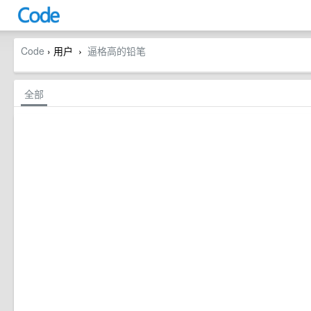
Code
› 用户
逼格高的铅笔
›
全部