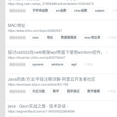
https://blog.csdn.net/qq_37858386/article/details/103204672
字符串函数
str函数
char函数
substr
·
· 2
粗眉毛的松鼠
MAC地址 -
https://www.zhihu.com/topic/20660937
mac
地址
数据链路层
mac地址表
·
· 2 年前
粗眉毛的松鼠
探讨vs2022在net6框架wpf界面下使用winform控件。 -
https://zhuanlan.zhihu.com/p/629756447
system
winform
wpf
·
· 3 年前
粗眉毛的松鼠
Java的类/方法/字段注释详解-阿里云开发者社区
https://developer.aliyun.com/article/831769
社区功能
数学
程序测试
数学建模
·
· 3 年前
粗眉毛的松鼠
java - Gson实战之旅 - 技术杂谈 -
https://segmentfault.com/a/1190000022864696