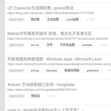
QT之qsrand()生成随机数_qsrand用法
https://blog.csdn.net/weixin_38931060/article/details/107757032
随机数
生成函数
rand函数
·
· 2 年前
旅途中的柿子
Matlab字符串相关操作-拼接、格式化开发者社区
https://cloud.tencent.com/developer/article/2230737?areaSource=&traceId=
strcat
字符
字符串函数
matlab
·
· 2 年前
旅途中的柿子
列表视图和网格视图 - Windows apps | Microsoft Learn
https://learn.microsoft.com/zh-cn/windows/apps/design/controls/listview-and-
string
listview
数据库视图
gridview
·
· 3 
旅途中的柿子
Autoafc 手动获取接口实例 - hongdada
https://www.cnblogs.com/hongdada/p/8082238.html
博客园
·
· 3 年前
旅途中的柿子
node.js - Node中没有Blob怎么上传文件？ -