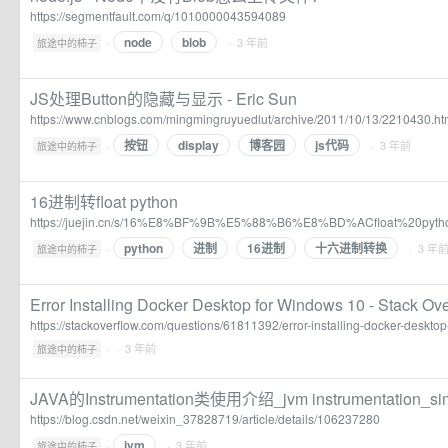
https://segmentfault.com/q/1010000043594089
node
blob
·
· 3 年前
旅途中的柿子
JS处理Button的隐藏与显示 - Eric Sun
https://www.cnblogs.com/mingmingruyuedlut/archive/2011/10/13/2210430.ht
按钮
display
博客园
js代码
·
· 3 年前
旅途中的柿子
16进制转float python
https://juejin.cn/s/16%E8%BF%9B%E5%88%B6%E8%BD%ACfloat%20pyth
python
进制
16进制
十六进制转换
·
· 3 年
旅途中的柿子
Error Installing Docker Desktop for Windows 10 - Stack Ov
https://stackoverflow.com/questions/61811392/error-installing-docker-deskto
·
· 3 年前
旅途中的柿子
JAVA的Instrumentation类使用介绍_jvm instrumentation_
https://blog.csdn.net/weixin_37828719/article/details/106237280
jvm
·
· 3 年前
旅途中的柿子