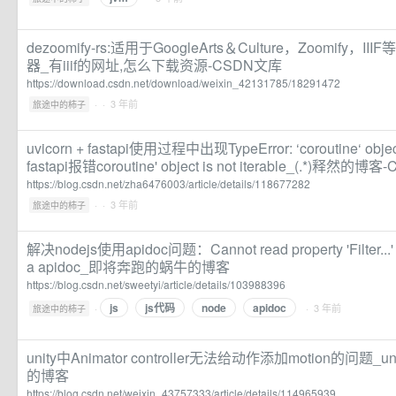
dezoomify-rs:适用于GoogleArts＆Culture，Zoomify，I
器_有iiif的网址,怎么下载资源-CSDN文库
https://download.csdn.net/download/weixin_42131785/18291472
·
· 3 年前
旅途中的柿子
uvicorn + fastapi使用过程中出现TypeError: ‘coroutine‘ object 
fastapi报错coroutine' object is not iterable_(.*)释然的博客-
https://blog.csdn.net/zha6476003/article/details/118677282
·
· 3 年前
旅途中的柿子
解决nodejs使用apidoc问题：Cannot read property 'Filter...' 
a apidoc_即将奔跑的蜗牛的博客
https://blog.csdn.net/sweetyi/article/details/103988396
js
js代码
node
apidoc
·
· 3 年前
旅途中的柿子
unity中Animator controller无法给动作添加motion的问题_u
的博客
https://blog.csdn.net/weixin_43757333/article/details/114965939