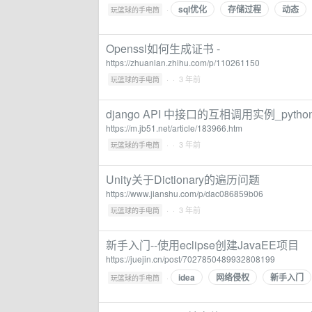
sql优化
存储过程
动态
·
玩篮球的手电筒
Openssl如何生成证书 -
https://zhuanlan.zhihu.com/p/110261150
·
· 3 年前
玩篮球的手电筒
django API 中接口的互相调用实例_pyth
https://m.jb51.net/article/183966.htm
·
· 3 年前
玩篮球的手电筒
Unity关于Dictionary的遍历问题
https://www.jianshu.com/p/dac086859b06
·
· 3 年前
玩篮球的手电筒
新手入门--使用eclipse创建JavaEE项目
https://juejin.cn/post/7027850489932808199
idea
网络侵权
新手入门
·
玩篮球的手电筒