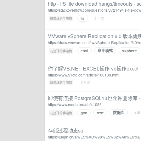
http - IIS file download hangs/timeouts - 
https://stackoverflow.com/questions/372149/iis-file-d
iis
·
· 2 年前
玩篮球的手电筒
VMware vSphere Replication 6.0 版本說
https://docs.vmware.com/tw/vSphere-Replication/6.0/rn
esxi
命令模式
vsphere
·
玩篮球的手电筒
你了解VB.NET EXCEL操作-vb操作excel
https://www.51cto.com/article/160130.html
·
· 3 年前
玩篮球的手电筒
即使有连接 PostgreSQL13也允许删除库 
https://www.modb.pro/db/41055
gcc
test
数据库
·
· 3 
玩篮球的手电筒
存储过程动态sql
https://juejin.cn/s/%E5%AD%98%E5%82%A8%