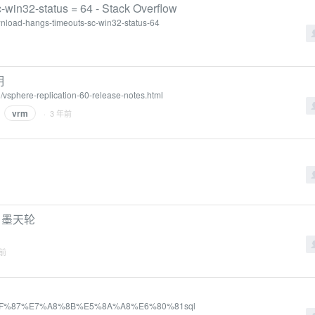
sc-win32-status = 64 - Stack Overflow
ownload-hangs-timeouts-sc-win32-status-64
明
/vsphere-replication-60-release-notes.html
vrm
· 3 年前
- 墨天轮
年前
E8%BF%87%E7%A8%8B%E5%8A%A8%E6%80%81sql