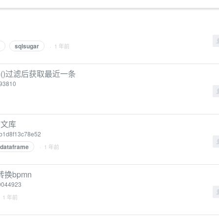
sqlsugar
· 1 年前
am()过滤后获取最近一条
593810
N文库
eb1d8f13c78e52
dataframe
· 1 年前
转换bpmn
39044923
· 1 年前