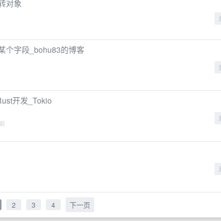
ap转对象
个字段_bohu83的博客
st开发_Tokio
年前
2
3
4
下一页