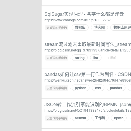
SqlSugar实现原理 - 名字什么都是浮云
https://www.cnblogs.com/licin/p/18332767
数据库
博客园
数据库原理
·
玩篮球的手电筒
stream流过滤去重取最新时间写法_stre
https://blog.csdn.net/qq_37831937/article/details/125
string
list
·
· 1 年前
玩篮球的手电筒
pandas如何让csv第一行作为列名 - CSD
https://wenku.csdn.net/answer/2b4f2d84c79d47e896
python
csv
pandas
·
玩篮球的手电筒
JSON转工作流引擎能识别的BPMN_json
https://blog.csdn.net/QQ1941338475/article/details/1
activiti
工作流
bpmn
·
玩篮球的手电筒