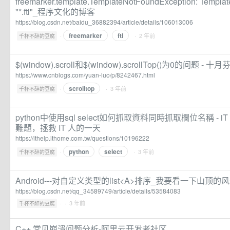
freemarker.template.TemplateNotFoundException: Template
"*.ftl"_程序文化的博客
https://blog.csdn.net/baidu_36882394/article/details/106013006
freemarker
ftl
·
· 2 年前
千杯不醉的豆腐
$(window).scroll和$(window).scrollTop()为0的问题 - 十月
https://www.cnblogs.com/yuan-luo/p/8242467.html
scrolltop
·
· 3 年前
千杯不醉的豆腐
python中使用sql select如何抓取資料同時抓取欄位名稱 - 
難題，拯救 IT 人的一天
https://ithelp.ithome.com.tw/questions/10196222
python
select
·
· 3 年前
千杯不醉的豆腐
Android---对自定义类型的list<A>排序_我要看一下山顶
https://blog.csdn.net/qq_34589749/article/details/53584083
·
· 3 年前
千杯不醉的豆腐
C++ 常见崩溃问题分析-阿里云开发者社区