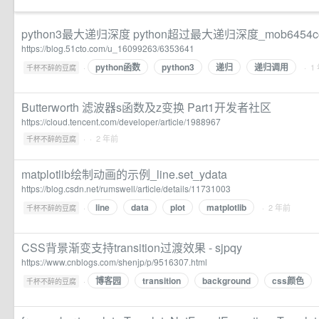
python3最大递归深度 python超过最大递归深度_mob6454c
https://blog.51cto.com/u_16099263/6353641
python函数
python3
递归
递归调用
·
· 1
千杯不醉的豆腐
Butterworth 滤波器s函数及z变换 Part1开发者社区
https://cloud.tencent.com/developer/article/1988967
·
· 2 年前
千杯不醉的豆腐
matplotlib绘制动画的示例_line.set_ydata
https://blog.csdn.net/rumswell/article/details/11731003
line
data
plot
matplotlib
·
· 2 年前
千杯不醉的豆腐
CSS背景渐变支持transition过渡效果 - sjpqy
https://www.cnblogs.com/shenjp/p/9516307.html
博客园
transition
background
css颜色
·
千杯不醉的豆腐