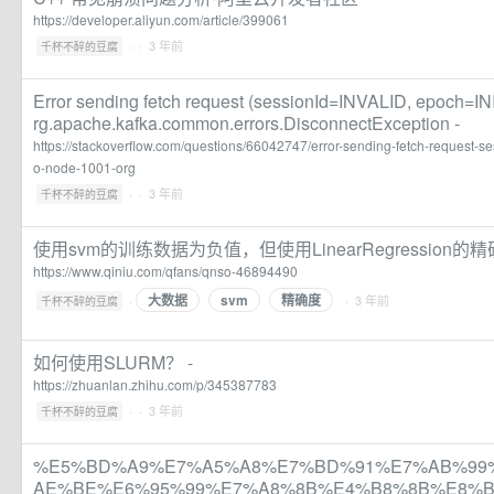
https://developer.aliyun.com/article/399061
·
· 3 年前
千杯不醉的豆腐
Error sending fetch request (sessionId=INVALID, epoch=IN
rg.apache.kafka.common.errors.DisconnectException -
https://stackoverflow.com/questions/66042747/error-sending-fetch-request-sess
o-node-1001-org
·
· 3 年前
千杯不醉的豆腐
使用svm的训练数据为负值，但使用LinearRegression的精
https://www.qiniu.com/qfans/qnso-46894490
大数据
svm
精确度
·
· 3 年前
千杯不醉的豆腐
如何使用SLURM？ -
https://zhuanlan.zhihu.com/p/345387783
·
· 3 年前
千杯不醉的豆腐
%E5%BD%A9%E7%A5%A8%E7%BD%91%E7%AB%99
AE%BE%E6%95%99%E7%A8%8B%E4%B8%8B%E8%