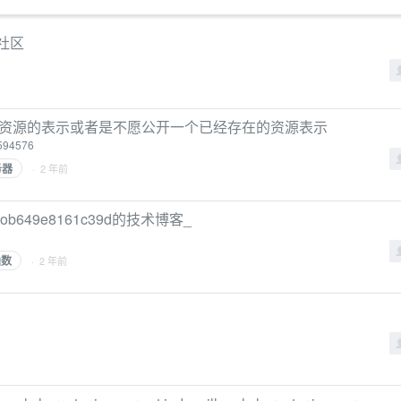
社区
能找到目标资源的表示或者是不愿公开一个已经存在的资源表示
3594576
务器
· 2 年前
b649e8161c39d的技术博客_
函数
· 2 年前