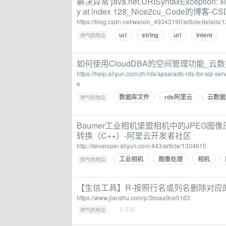
解决异常 java.net.URISyntaxException: Illega
y at index 128_Nice2cu_Code的博客-C
https://blog.csdn.net/weixin_49343190/article/details
url
string
uri
intent
·
·
帅气的地瓜
如何使用CloudDBA的空间管理功能_云数
https://help.aliyun.com/zh/rds/apsaradb-rds-for-sql-ser
e
数据库文件
rds阿里云
云数据
·
帅气的地瓜
Baumer工业相机堡盟相机中的JPEG图像压
转换（C++）-阿里云开发者社区
http://developer.aliyun.com:443/article/1304615
工业相机
图像处理
相机
·
帅气的地瓜
【生信工具】R-按照行名或列名删除对应
https://www.jianshu.com/p/3bcaa9ce5163
·
· 3 年前
帅气的地瓜