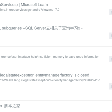
ervices) | Microsoft Learn
untime.interopservices.gchandle?view=net-7.0
r SQL subqueries --SQL Server去相关子查询学习3 -
n
reference/user-interface-help/insufficient-memory-to-save-undo-information
llegalstateexception entitymanagerfactory is closed
sed%20java.lang.illegalstateexception%20entitymanagerfactory%20is%20c
hon_脚本之家