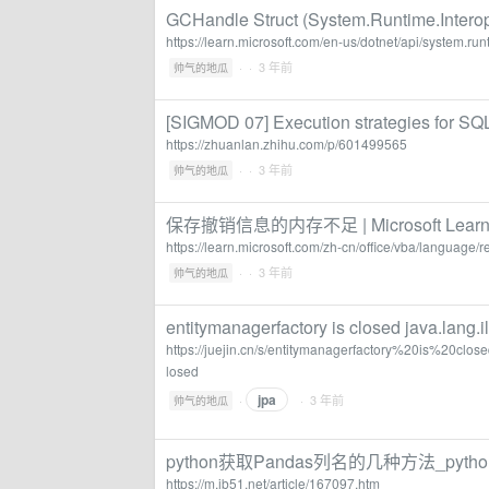
GCHandle Struct (System.Runtime.InteropS
https://learn.microsoft.com/en-us/dotnet/api/system.r
·
· 3 年前
帅气的地瓜
[SIGMOD 07] Execution strategies fo
https://zhuanlan.zhihu.com/p/601499565
·
· 3 年前
帅气的地瓜
保存撤销信息的内存不足 | Microsoft Lear
https://learn.microsoft.com/zh-cn/office/vba/language/
·
· 3 年前
帅气的地瓜
entitymanagerfactory is closed java.lang.i
https://juejin.cn/s/entitymanagerfactory%20is%20clo
losed
jpa
·
· 3 年前
帅气的地瓜
python获取Pandas列名的几种方法_pyt
https://m.jb51.net/article/167097.htm