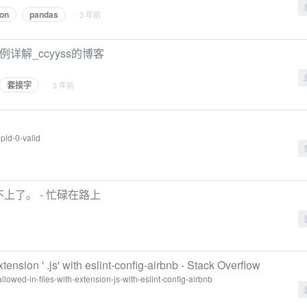
on
pandas
· 3 年前
例详解_ccyyss的博客
套接字
· 3 年前
pid-0-valid
，连接不上了。 - 忙碌在路上
xtension ' .js' with eslint-config-airbnb - Stack Overflow
lowed-in-files-with-extension-js-with-eslint-config-airbnb