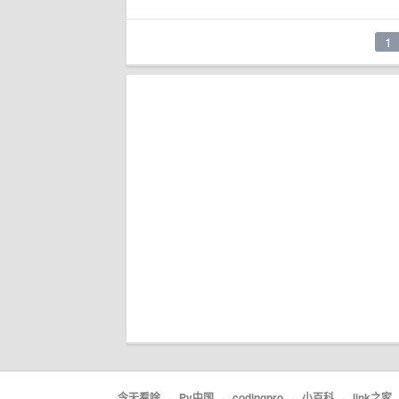
1
今天看啥
·
Py中国
·
codingpro
·
小百科
·
link之家