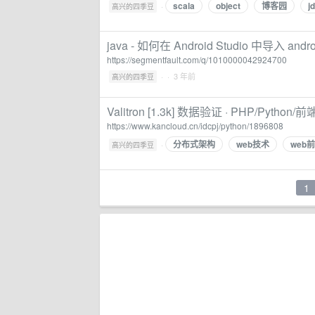
scala
object
博客园
j
·
高兴的四季豆
java - 如何在 Android Studio 中导入 android.
https://segmentfault.com/q/1010000042924700
·
· 3 年前
高兴的四季豆
Valitron [1.3k] 数据验证 · PHP/Python
https://www.kancloud.cn/idcpj/python/1896808
分布式架构
web技术
web
·
高兴的四季豆
1