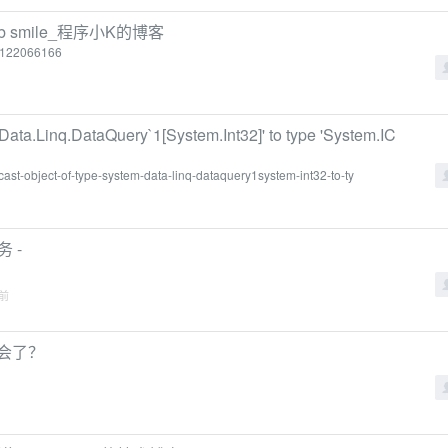
b smile_程序小K的博客
s/122066166
m.Data.Linq.DataQuery`1[System.Int32]' to type 'System.IC
cast-object-of-type-system-data-linq-dataquery1system-int32-to-ty
 -
年前
不会了？