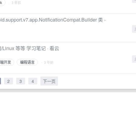
dk
· 3 年前
support.v7.app.NotificationCompat.Builder 类 -
/前端/Linux 等等 学习笔记 · 看云
前端开发
编程语言
· 3 年前
2
3
4
下一页