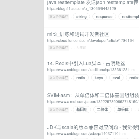
java resttemplate 发送json resttempl
https://blog.51cto.com/u_13066/6442129
string
response
resttempl
·
高兴的四季豆
mlr3_训练和测试开发者社区
https://cloud.tencent.com/developer/article/1786164
·
· 3 年前
高兴的四季豆
14. Redis中引入Lua脚本 - 古明地盆
https://www.cnblogs.com/traditional/p/13336128.html
redis
keys
eval
red
·
高兴的四季豆
SVIM-asm：从单倍体和二倍体基因组组装中检测结构变
https://www.x-mol.com/paper/1322297890662748160/
基因组
二倍体
单倍体
·
· 
高兴的四季豆
JDK与scala的版本兼容对应问题 - 我
https://www.cnblogs.com/ycbc/p/14037110.html