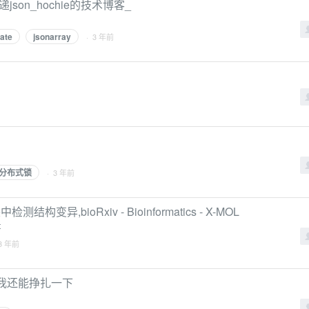
ate传递json_hochie的技术博客_
ate
jsonarray
· 3 年前
is分布式锁
· 3 年前
异,bioRxiv - Bioinformatics - X-MOL
t
3 年前
觉得我还能挣扎一下