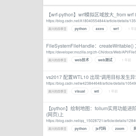
【wrf-python】wrf模拟区域放大_from wrf i
https://blog.csdn.net/A18040554844/article/details/1
python
axes
wrf
·
· 1 年
高兴的四季豆
FileSystemFileHandle：createWritable(
https://developer.mozilla.org/zh-CN/docs/Web/API/Fil
web技术
web测试
·
· 1 年前
高兴的四季豆
vs2017 配置WTL10 出现“调用目标发生异常
https://blog.csdn.net/w423844648/article/details/105
visual
wtl
·
· 1 年前
高兴的四季豆
【python】绘制地图：folium实用功能进阶
(网页)上
https://blog.csdn.net/qq_15028721/article/details/128
python
js代码
zoom
·
高兴的四季豆