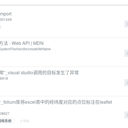
mport
35001449
前
) 方法 - Web API | MDN
eSystemFileHandle/createWritable
”_visual studio调用的目标发生了异常
496918
_folium库将excel表中的经纬度对应的点位标注在leaflet
408627
网格系统
· 2 年前