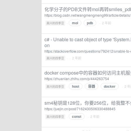
化学分子的PDB文件转mol再转smiles_pd
https://blog.csdn.net/wangmengmeng99/article/detail
mol
pdb
·
· 2 年前
高兴的四季豆
c# - Unable to cast object of type 'Syste
on
https://stackoverflow.com/questions/792412/unable-to-
·
· 2 年前
高兴的四季豆
docker compose中的容器如何访问主机服务
https://zhuanlan.zhihu.com/p/444263754
host
容器
docker
·
· 2 
高兴的四季豆
sm4秘钥是128位，你要256位，给我整
https://juejin.cn/post/7162430506330488845
const
·
· 2 年前
高兴的四季豆