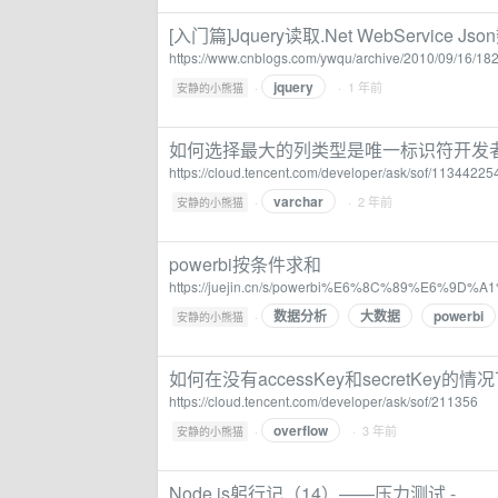
[入门篇]Jquery读取.Net WebService J
https://www.cnblogs.com/ywqu/archive/2010/09/16/18
jquery
·
· 1 年前
安静的小熊猫
如何选择最大的列类型是唯一标识符开发
https://cloud.tencent.com/developer/ask/sof/11344225
varchar
·
· 2 年前
安静的小熊猫
powerbi按条件求和
https://juejin.cn/s/powerbi%E6%8C%89%E6%
数据分析
大数据
powerbi
·
安静的小熊猫
如何在没有accessKey和secretKey的情
https://cloud.tencent.com/developer/ask/sof/211356
overflow
·
· 3 年前
安静的小熊猫
Node.js躬行记（14）——压力测试 -