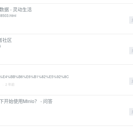
son数据 - 灵动生活
28503.html
者社区
4
9D%A1%E4%BB%B6%E6%B1%82%E5%92%8C
· 2 年前
况下开始使用Minio？ - 问答