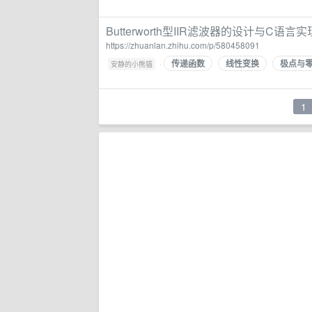
Butterworth型IIR滤波器的设计与C语言实现
https://zhuanlan.zhihu.com/p/580458091
传递函数
线性变换
极点与
·
安静的小熊猫
1