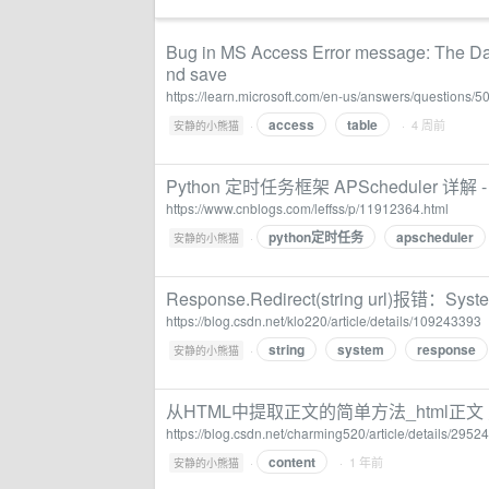
Bug in MS Access Error message: The Dat
nd save
https://learn.microsoft.com/en-us/answers/questions
access
table
·
· 4 周前
安静的小熊猫
Python 定时任务框架 APScheduler 详解 - l
https://www.cnblogs.com/leffss/p/11912364.html
python定时任务
apscheduler
·
安静的小熊猫
Response.Redirect(string url)报错：Sy
https://blog.csdn.net/klo220/article/details/109243393
string
system
response
·
安静的小熊猫
从HTML中提取正文的简单方法_html正文
https://blog.csdn.net/charming520/article/details/2952
content
·
· 1 年前
安静的小熊猫