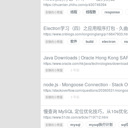
https://zhuanlan.zhihu.com/p/430746394
线程
线程数
response
·
安静的小熊猫
Electron学习（四）之应用程序打包 - 久
https://www.cnblogs.com/longronglang/p/16647933.ht
软件
build
electron
ns
·
安静的小熊猫
Java Downloads | Oracle Hong Kong SA
https://www.oracle.com/hk/java/technologies/download
·
· 3 年前
安静的小熊猫
node.js - Mongoose Connection - Stack O
https://stackoverflow.com/questions/20360531/mongo
·
· 3 年前
安静的小熊猫
慢查询 MySQL 定位优化技巧，从10s优化到
https://www.51cto.com/article/719712.html
mysql
mysql执行计划
sq
·
安静的小熊猫