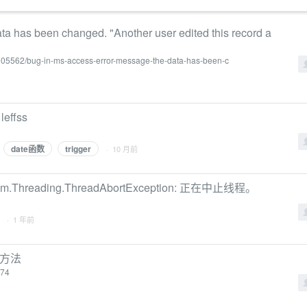
a has been changed. "Another user edited this record a
/5005562/bug-in-ms-access-error-message-the-data-has-been-c
effss
date函数
trigger
· 10 月前
stem.Threading.ThreadAbortException: 正在中止线程。
· 1 年前
 方法
474