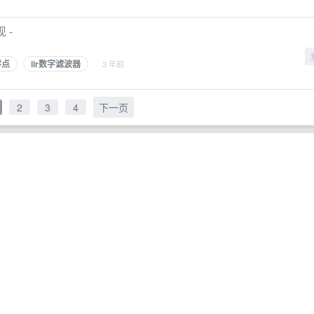
 -
零点
iir数字滤波器
· 3 年前
2
3
4
下一页