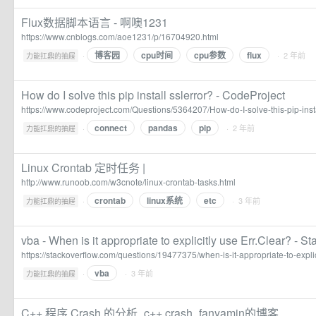
Flux数据脚本语言 - 啊噢1231
https://www.cnblogs.com/aoe1231/p/16704920.html
博客园
cpu时间
cpu参数
flux
·
· 2 年前
力能扛鼎的抽屉
How do I solve this pip install sslerror? - CodeProject
https://www.codeproject.com/Questions/5364207/How-do-I-solve-this-pip-insta
connect
pandas
pip
·
· 2 年前
力能扛鼎的抽屉
Linux Crontab 定时任务 |
http://www.runoob.com/w3cnote/linux-crontab-tasks.html
crontab
linux系统
etc
·
· 3 年前
力能扛鼎的抽屉
vba - When is it appropriate to explicitly use Err.Clear? - S
https://stackoverflow.com/questions/19477375/when-is-it-appropriate-to-explic
vba
·
· 3 年前
力能扛鼎的抽屉
C++ 程序 Crash 的分析_c++ crash_fanyamin的博客