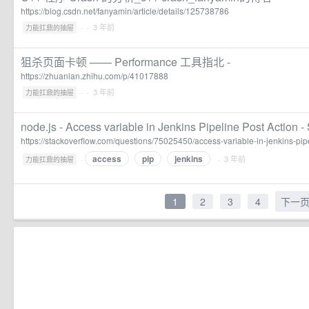
https://blog.csdn.net/fanyamin/article/details/125738786
·
· 3 年前
力能扛鼎的抽屉
狙杀页面卡顿 —— Performance 工具指北 -
https://zhuanlan.zhihu.com/p/41017888
·
· 3 年前
力能扛鼎的抽屉
node.js - Access variable in Jenkins Pipeline Post Action -
https://stackoverflow.com/questions/75025450/access-variable-in-jenkins-pip
access
pip
jenkins
·
· 3 年前
力能扛鼎的抽屉
1
2
3
4
下一