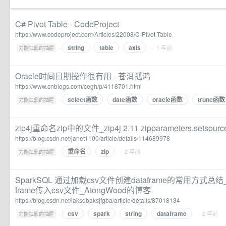
C# Pivot Table - CodeProject
https://www.codeproject.com/Articles/22008/C-Pivot-Table
string
table
axis
·
· 1 年前
力能扛鼎的抽屉
Oracle时间日期操作很有用 - 苍洱孤鸿
https://www.cnblogs.com/cegh/p/4118701.html
select函数
date函数
oracle函数
trunc函数
·
力能扛鼎的抽屉
zip4j重命名zip中的文件_zip4j 2.11 zipparameters.setsource
https://blog.csdn.net/janet1100/article/details/114689978
重命名
zip
·
· 2 年前
力能扛鼎的抽屉
SparkSQL 通过加载csv文件创建dataframe的常用方式总结_sqlco
frame传入csv文件_AtongWood的博客
https://blog.csdn.net/laksdbaksjfgba/article/details/87018134
csv
spark
string
dataframe
·
· 2 年前
力能扛鼎的抽屉