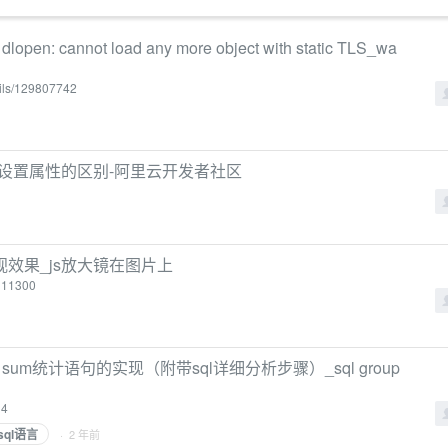
pen: cannot load any more object with static TLS_wa
ails/129807742
s.xxx设置属性的区别-阿里云开发者社区
片透视效果_js放大镜在图片上
6111300
t，sum统计语句的实现（附带sql详细分析步骤）_sql group
14
sql语言
· 2 年前