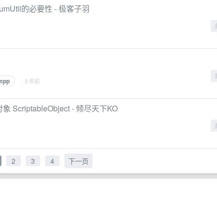
Util的必要性 - 极客子羽
mpp
· 3 年前
criptableObject - 倾尽天下KO
2
3
4
下一页