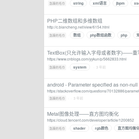
string
xml语言
jbpm
xs
·
急躁的毛巾
PHP二维数组和多维数组
http://c.biancheng.net/view/6154.html
数组
php数组函数
php
·
急躁的毛巾
TextBox(只允许输入字母或者数字)——重写控
https://www.cnblogs.com/yykun/p/5662833.html
system
·
· 3 年前
急躁的毛巾
android - Parameter specified as non-null i
https://stackoverflow.com/questions/70132886/paramete
·
· 3 年前
急躁的毛巾
Metal图像处理——直方图均衡化
https://cloud.tencent.com/developer/article/1200852
shader
rgb颜色
直方图均衡
·
急躁的毛巾