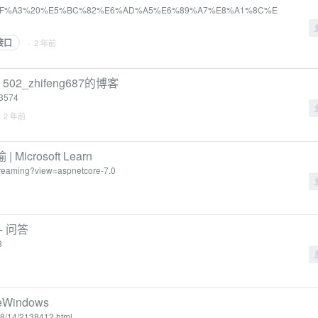
A5%E5%8F%A3%20%E5%BC%82%E6%AD%A5%E6%89%A7%E8%A1%8C%E
i接口
· 2 年前
 502_zhifeng687的博客
53574
· 2 年前
Microsoft Learn
/streaming?view=aspnetcore-7.0
- 问答
3
indows
08/14/2138412.html