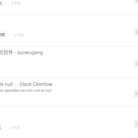
d
· 3 年前
矩阵
· 3 年前
件 - sunwugang
s null : - Stack Overflow
r-specified-as-non-null-is-null
化
· 3 年前