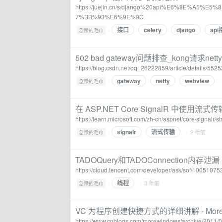
https://juejin.cn/s/django%20api%E6%8E%
7%BB%93%E6%9E%9C
接口
celery
django
ap
·
急躁的毛巾
502 bad gateway问题排查_kong请求netty
https://blog.csdn.net/qq_26222859/article/details/552
gateway
netty
webview
·
急躁的毛巾
在 ASP.NET Core SignalR 中使用流式传输 | 
https://learn.microsoft.com/zh-cn/aspnet/core/signalr
signalr
流式传输
·
· 2 年前
急躁的毛巾
TADOQuery和TADOConnection内存泄漏 
https://cloud.tencent.com/developer/ask/sof/10051075
线程
·
· 3 年前
急躁的毛巾
VC 为程序创建快捷方式的详细讲解 - MoreW
https://www.cnblogs.com/morewindows/archive/2011/