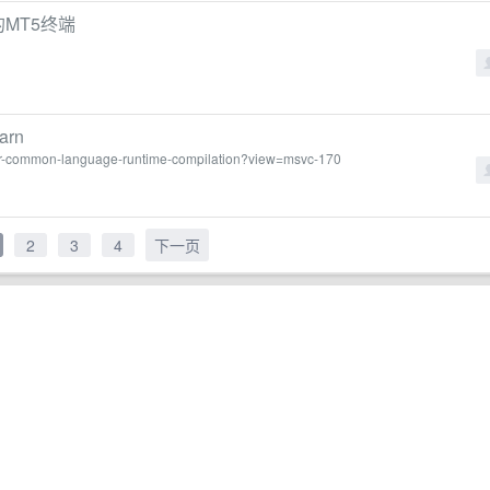
同的MT5终端
arn
e/clr-common-language-runtime-compilation?view=msvc-170
2
3
4
下一页