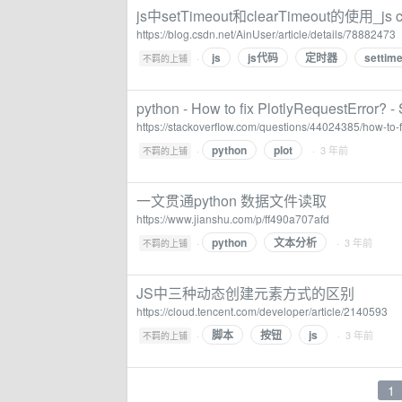
js中setTimeout和clearTimeout的使用_js 
https://blog.csdn.net/AinUser/article/details/78882473
js
js代码
定时器
settim
·
不羁的上铺
python - How to fix PlotlyRequestError? -
https://stackoverflow.com/questions/44024385/how-to-fi
python
plot
·
· 3 年前
不羁的上铺
一文贯通python 数据文件读取
https://www.jianshu.com/p/ff490a707afd
python
文本分析
·
· 3 年前
不羁的上铺
JS中三种动态创建元素方式的区别
https://cloud.tencent.com/developer/article/2140593
脚本
按钮
js
·
· 3 年前
不羁的上铺
1