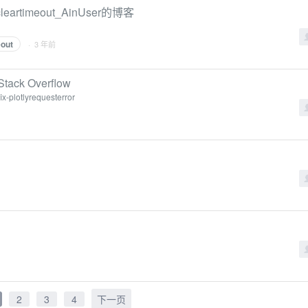
cleartimeout_AinUser的博客
eout
· 3 年前
 Stack Overflow
x-plotlyrequesterror
2
3
4
下一页