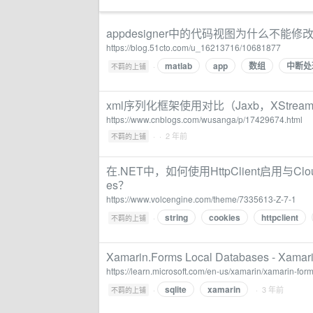
appdesigner中的代码视图为什么不能修改 a
https://blog.51cto.com/u_16213716/10681877
matlab
app
数组
中断处
·
不羁的上铺
xml序列化框架使用对比（Jaxb，XStream，J
https://www.cnblogs.com/wusanga/p/17429674.html
·
· 2 年前
不羁的上铺
在.NET中，如何使用HttpClient启用与Clo
es？
https://www.volcengine.com/theme/7335613-Z-7-1
string
cookies
httpclient
·
不羁的上铺
Xamarin.Forms Local Databases - Xamarin
https://learn.microsoft.com/en-us/xamarin/xamarin-for
sqlite
xamarin
·
· 3 年前
不羁的上铺