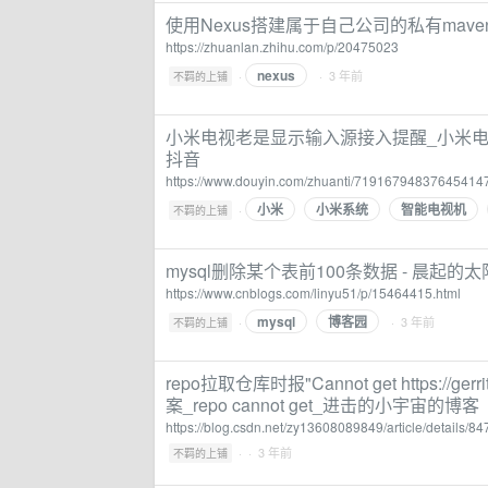
使用Nexus搭建属于自己公司的私有maven
https://zhuanlan.zhihu.com/p/20475023
nexus
·
· 3 年前
不羁的上铺
小米电视老是显示输入源接入提醒_小米电
抖音
https://www.douyin.com/zhuanti/71916794837645414
小米
小米系统
智能电视机
·
不羁的上铺
mysql删除某个表前100条数据 - 晨起的太
https://www.cnblogs.com/linyu51/p/15464415.html
mysql
博客园
·
· 3 年前
不羁的上铺
repo拉取仓库时报"Cannot get https://gerri
案_repo cannot get_进击的小宇宙的博客
https://blog.csdn.net/zy13608089849/article/details/8
·
· 3 年前
不羁的上铺