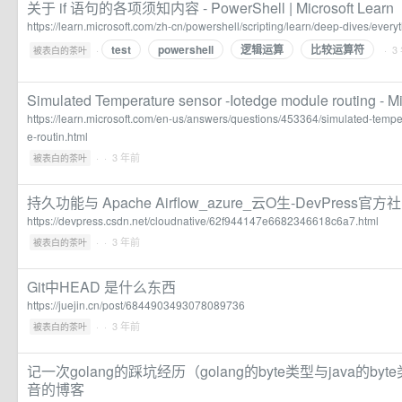
关于 if 语句的各项须知内容 - PowerShell | Microsoft Learn
https://learn.microsoft.com/zh-cn/powershell/scripting/learn/deep-dives/everyt
test
powershell
逻辑运算
比较运算符
·
· 3
被表白的茶叶
Simulated Temperature sensor -Iotedge module routing - M
https://learn.microsoft.com/en-us/answers/questions/453364/simulated-temp
e-routin.html
·
· 3 年前
被表白的茶叶
持久功能与 Apache Airflow_azure_云O生-DevPress官方
https://devpress.csdn.net/cloudnative/62f944147e6682346618c6a7.html
·
· 3 年前
被表白的茶叶
Git中HEAD 是什么东西
https://juejin.cn/post/6844903493078089736
·
· 3 年前
被表白的茶叶
记一次golang的踩坑经历（golang的byte类型与java的b
音的博客