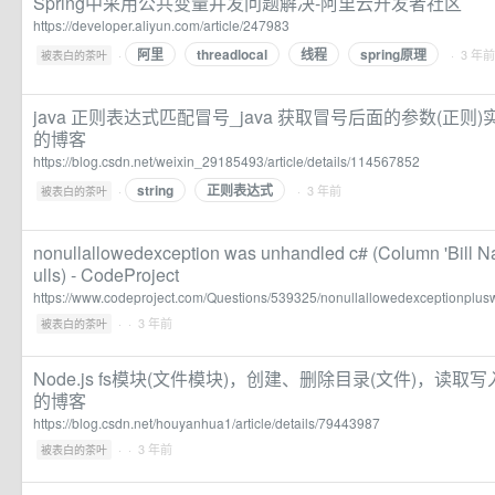
Spring中采用公共变量并发问题解决-阿里云开发者社区
https://developer.aliyun.com/article/247983
阿里
threadlocal
线程
spring原理
·
· 3 年前
被表白的茶叶
java 正则表达式匹配冒号_java 获取冒号后面的参数(正
的博客
https://blog.csdn.net/weixin_29185493/article/details/114567852
string
正则表达式
·
· 3 年前
被表白的茶叶
nonullallowedexception was unhandled c# (Column 'Bill N
ulls) - CodeProject
https://www.codeproject.com/Questions/539325/nonullallowedexceptionplu
·
· 3 年前
被表白的茶叶
Node.js fs模块(文件模块)，创建、删除目录(文件)，读取写入
的博客
https://blog.csdn.net/houyanhua1/article/details/79443987
·
· 3 年前
被表白的茶叶