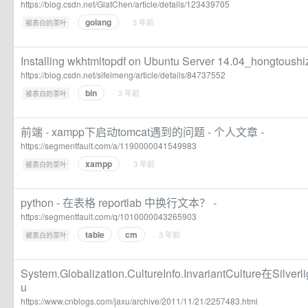
https://blog.csdn.net/GlatChen/article/details/123439705
golang
·
· 3 年前
被表白的茶叶
Installing wkhtmltopdf on Ubuntu Server 14.04_hongtou
https://blog.csdn.net/sifeimeng/article/details/84737552
bin
·
· 3 年前
被表白的茶叶
前端 - xampp下启动tomcat遇到的问题 - 个人文章 -
https://segmentfault.com/a/1190000041549983
xampp
·
· 3 年前
被表白的茶叶
python - 在表格 reportlab 中换行文本？ -
https://segmentfault.com/q/1010000043265903
table
cm
·
· 3 年前
被表白的茶叶
System.Globalization.CultureInfo.InvariantCulture在Sil
u
https://www.cnblogs.com/jaxu/archive/2011/11/21/2257483.html