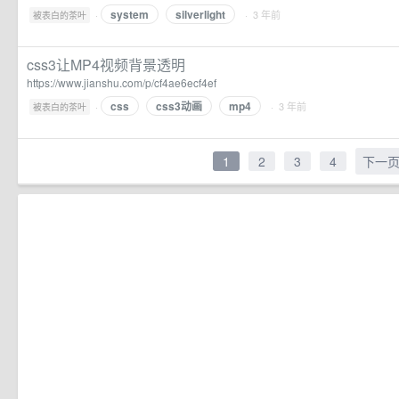
system
silverlight
·
· 3 年前
被表白的茶叶
css3让MP4视频背景透明
https://www.jianshu.com/p/cf4ae6ecf4ef
css
css3动画
mp4
·
· 3 年前
被表白的茶叶
1
2
3
4
下一