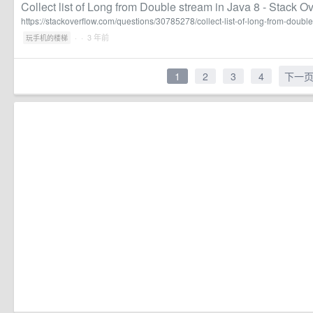
Collect list of Long from Double stream in Java 8 - Stack O
https://stackoverflow.com/questions/30785278/collect-list-of-long-from-doubl
·
· 3 年前
玩手机的楼梯
1
2
3
4
下一