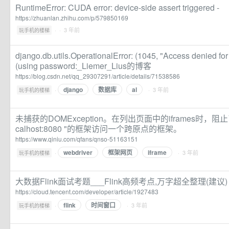
RuntimeError: CUDA error: device-side assert triggered -
https://zhuanlan.zhihu.com/p/579850169
·
· 3 年前
玩手机的楼梯
django.db.utils.OperationalError: (1045, "Access denied for 
(using password:_Liemer_Lius的博客
https://blog.csdn.net/qq_29307291/article/details/71538586
django
数据库
al
·
· 3 年前
玩手机的楼梯
未捕获的DOMException。在列出页面中的iframes时，阻止了一
calhost:8080 "的框架访问一个跨原点的框架。
https://www.qiniu.com/qfans/qnso-51163151
webdriver
框架网页
iframe
·
· 3 年前
玩手机的楼梯
大数据Flink面试考题___Flink高频考点,万字超全整理(建议)
https://cloud.tencent.com/developer/article/1927483
flink
时间窗口
·
· 3 年前
玩手机的楼梯