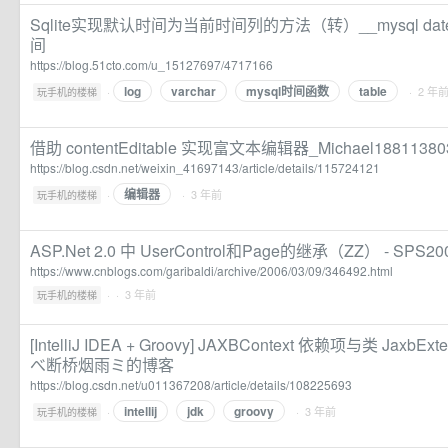
Sqlite实现默认时间为当前时间列的方法（转）__mysql da
间
https://blog.51cto.com/u_15127697/4717166
log
varchar
mysql时间函数
table
·
· 2 年
玩手机的楼梯
借助 contentEditable 实现富文本编辑器_Michael188113
https://blog.csdn.net/weixin_41697143/article/details/115724121
编辑器
·
· 3 年前
玩手机的楼梯
ASP.Net 2.0 中 UserControl和Page的继承（ZZ） - SP
https://www.cnblogs.com/garibaldi/archive/2006/03/09/346492.html
·
· 3 年前
玩手机的楼梯
[IntelliJ IDEA + Groovy] JAXBContext 依赖项与类 JaxbExten
べ断桥烟雨ミ的博客
https://blog.csdn.net/u011367208/article/details/108225693
intellij
jdk
groovy
·
· 3 年前
玩手机的楼梯