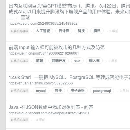
国内互联网巨头“类GPT模型”布局 1、腾讯。3月22日，
成式AI可以用来提升腾讯旗下旗舰产品的用户体验，未来
工... - 雪球
https://xueqiu.com/2524803655/245489862
人工智能
云计算
科技
腾讯
·
· 3 年前
玩手机的楼梯
前端 input 输入框可能被攻击的几种方式及防范
https://juejin.cn/post/6844903802219266061
前端
前端开发
vue
输入框
·
· 3 年前
玩手机的楼梯
12.6k Star！一键把 MySQL、PostgreSQL 等转成智能电子
https://zhuanlan.zhihu.com/p/382622656
mysql
软件
电子表格
postgresql
·
· 3 年前
玩手机的楼梯
Java -在JSON数组中添加对象列表 - 问答
https://cloud.tencent.com/developer/ask/sof/149961
·
· 3 年前
玩手机的楼梯