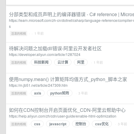
分部类型和成员声明上的编译器错误 - C# reference | Microsof
https://learn.microsoft.com/zh-cn/dotnet/csharp/language-reference/compiler
s
·
· 1 年前
活泼的核桃
待解决问题之加载dll错误-阿里云开发者社区
https://developer.aliyun.com/article/1287024
科技新闻
云计算
阿里
·
· 1 年前
活泼的核桃
使用numpy.mean() 计算矩阵均值方式_python_脚本之家
https://m.jb51.net/article/247309.htm
axis
python矩阵
·
· 3 年前
活泼的核桃
如何在CDN控制台开启页面优化_CDN-阿里云帮助中心
https://help.aliyun.com/zh/cdn/user-guide/enable-html-optimization
css
javascript
控制台
css优化
·
· 3 年前
活泼的核桃