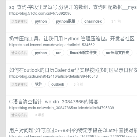
sql 查询-字段里是逗号,分隔开的数组，查询匹配数据__my
https://blog.51cto.com/cplvfx/5392090
python
python数组
charindex
·
· 3 年前
活泼的核桃
扔掉压缩工具，让我们用 Python 管理压缩包。开发者社区
https://cloud.tencent.com/developer/article/1534562
python
tar
linux压缩文件夹
tar压缩文件夹
·
活泼的核桃
如何在outlook的日历Calendar里实现按照多时区显示日
https://blog.csdn.net/i042416/article/details/89440543
软件
outlook
·
· 3 年前
活泼的核桃
C语言清空指针_weixin_30847865的博客
https://blog.csdn.net/weixin_30847865/article/details/94795839
·
· 3 年前
活泼的核桃
用户对问题“如何通过c++98中的特定字段在QList中查找对象
https://cloud.tencent.com/developer/ask/sof/1633051/answer/2225236/comm