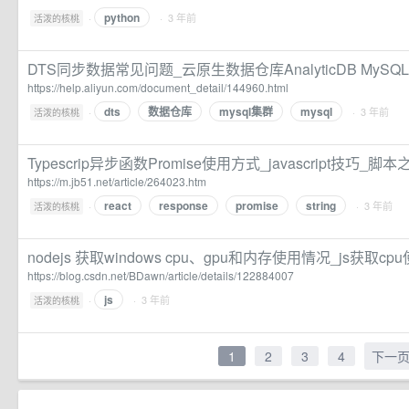
python
·
· 3 年前
活泼的核桃
DTS同步数据常见问题_云原生数据仓库AnalyticDB MyS
https://help.aliyun.com/document_detail/144960.html
dts
数据仓库
mysql集群
mysql
·
· 3 年前
活泼的核桃
Typescrip异步函数Promise使用方式_javascript技巧_脚本
https://m.jb51.net/article/264023.htm
react
response
promise
string
·
· 3 年前
活泼的核桃
nodejs 获取windows cpu、gpu和内存使用情况_js获取c
https://blog.csdn.net/BDawn/article/details/122884007
js
·
· 3 年前
活泼的核桃
1
2
3
4
下一