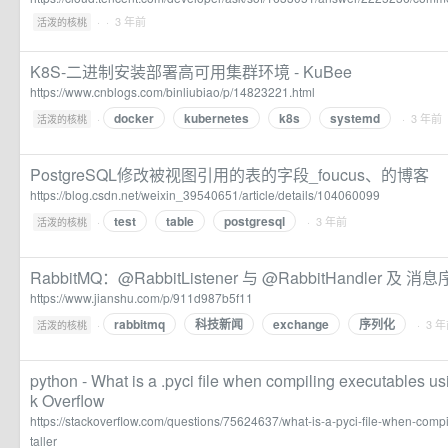
·
· 3 年前
活泼的核桃
K8S-二进制安装部署高可用集群环境 - KuBee
https://www.cnblogs.com/binliubiao/p/14823221.html
docker
kubernetes
k8s
systemd
·
· 3 年前
活泼的核桃
PostgreSQL修改被视图引用的表的字段_foucus、的博客
https://blog.csdn.net/weixin_39540651/article/details/104060099
test
table
postgresql
·
· 3 年前
活泼的核桃
RabbitMQ：@RabbitListener 与 @RabbitHandler 及 
https://www.jianshu.com/p/911d987b5f11
rabbitmq
科技新闻
exchange
序列化
·
· 3 
活泼的核桃
python - What is a .pyci file when compiling executables usi
k Overflow
https://stackoverflow.com/questions/75624637/what-is-a-pyci-file-when-comp
taller