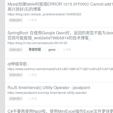
Mysql创建table时报错ERROR 1215 (HY000)/ Cannot add fore
高兴就好(石的博客
https://blog.csdn.net/szw_yx/article/details/104695320
·
· 3 年前
坚强的围巾
SpringBoot: 在使用Google Gson时，返回的类型不能为JsonOb
否则可能报错_wx62e0d796b5814的技术博客_
https://blog.51cto.com/amadeusliu/5519120
数据挖掘
gson
·
· 3 年前
坚强的围巾
qt伸缩导航 -
https://www.oschina.net/informat/qt%E4%BC%B8%E7%BC%A9%E5%A
·
· 3 年前
坚强的围巾
RxJS timeInterval() Utility Operator - javatpoint
https://www.javatpoint.com/rxjs-timeinterval-utility-operator
·
· 3 年前
坚强的围巾
C#不要再使用Npoi啦，使用MiniExcel操作Excel文件更快