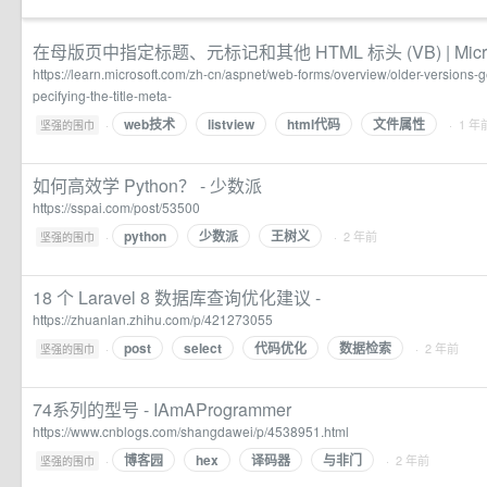
在母版页中指定标题、元标记和其他 HTML 标头 (VB) | Microso
https://learn.microsoft.com/zh-cn/aspnet/web-forms/overview/older-versions-g
pecifying-the-title-meta-
web技术
listview
html代码
文件属性
·
· 1 年
坚强的围巾
如何高效学 Python？ - 少数派
https://sspai.com/post/53500
python
少数派
王树义
·
· 2 年前
坚强的围巾
18 个 Laravel 8 数据库查询优化建议 -
https://zhuanlan.zhihu.com/p/421273055
post
select
代码优化
数据检索
·
· 2 年前
坚强的围巾
74系列的型号 - IAmAProgrammer
https://www.cnblogs.com/shangdawei/p/4538951.html
博客园
hex
译码器
与非门
·
· 2 年前
坚强的围巾