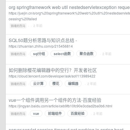
org springframework web util nestedservletexception reques
https://juejin.cn/s/org%20springframework%20web%20util%20nestedservl
cessing%20failed
·
· 2 年前
销魂的烈马
SQL50题分析思路与知识点总结 -
https://zhuanlan.zhihu.com/p/215456814
sql分组
select函数
聚合函数
·
· 2 年前
销魂的烈马
如何删除樱花编辑器中的空行？开发者社区
https://cloud.tencent.com/developer/ask/sof/113989422
云计算
樱花
编辑器
·
· 2 年前
销魂的烈马
vue一个组件调用另一个组件的方法-百度经验
https://jingyan.baidu.com/article/ceb9fb10fc90e3cdad2ba0b6.html
vue
前端组件
百度经验
·
· 2 年前
销魂的烈马
server.servlet.session.timeout not working in spring boot