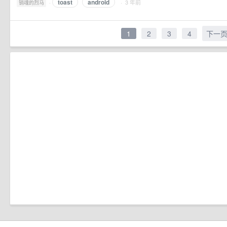
toast
android
·
· 3 年前
销魂的烈马
1
2
3
4
下一