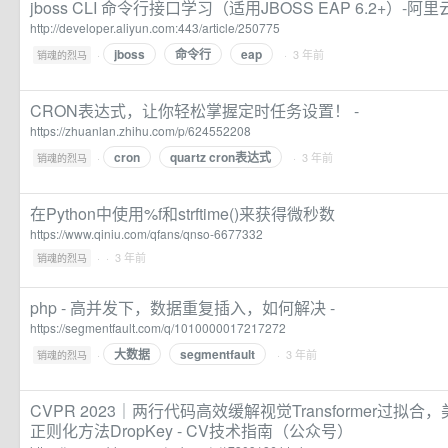
jboss CLI 命令行接口学习（适用JBOSS EAP 6.2+）-
http://developer.aliyun.com:443/article/250775
jboss
命令行
eap
·
· 3 年前
销魂的烈马
CRON表达式，让你轻松掌握定时任务设置！ -
https://zhuanlan.zhihu.com/p/624552208
cron
quartz cron表达式
·
· 3 年前
销魂的烈马
在Python中使用%f和strftime()来获得微秒数
https://www.qiniu.com/qfans/qnso-6677332
·
· 3 年前
销魂的烈马
php - 高并发下，数据重复插入，如何解决 -
https://segmentfault.com/q/1010000017217272
大数据
segmentfault
·
· 3 年前
销魂的烈马
CVPR 2023｜两行代码高效缓解视觉Transformer过拟
正则化方法DropKey - CV技术指南（公众号）