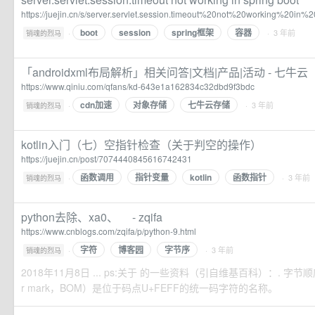
https://juejin.cn/s/server.servlet.session.timeout%20not%20working%20in
boot
session
spring框架
容器
·
· 3 年前
销魂的烈马
「androidxml布局解析」相关问答|文档|产品|活动 - 七牛云
https://www.qiniu.com/qfans/kd-643e1a162834c32dbd9f3bdc
cdn加速
对象存储
七牛云存储
·
· 3 年前
销魂的烈马
kotlin入门（七）空指针检查（关于判空的操作）
https://juejin.cn/post/7074440845616742431
函数调用
指针变量
kotlin
函数指针
·
· 3 年前
销魂的烈马
python去除 、xa0、 - zqifa
https://www.cnblogs.com/zqifa/p/python-9.html
字符
博客园
字节序
·
· 3 年前
销魂的烈马
2018年11月8日 ... ps:关于 的一些资料（引自维基百科）：. 字节顺
r mark，BOM）是位于码点U+FEFF的统一码字符的名称。