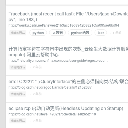
Traceback (most recent call last): File "/Users/jason/Downl
py", line 183, i
https://wenku.csdn.net/answer/21b3acc18d8942b8821c5a095ae6bd94
python
大数据
python函数
last
·
· 1 年前
销魂的烈马
计算指定字符在字符串中出现的次数_云原生大数据计算服务 Max
ompute)-阿里云帮助中心
https://help.aliyun.com/zh/maxcompute/user-guide/regexp-count
·
· 2 年前
销魂的烈马
error C2227: “->QueryInterface”的左侧必须指向类/结构/
https://blog.csdn.net/dragoo1/article/details/12152637
·
· 2 年前
销魂的烈马
eclipse rcp 启动自动更新(Headless Updating on Startup)
https://blog.csdn.net/iteye_4932/article/details/82652110
·
· 2 年前
销魂的烈马