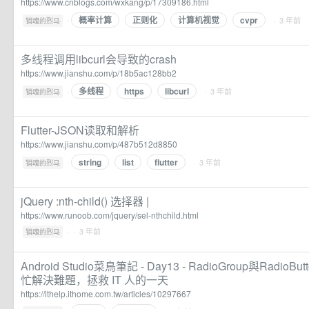
https://www.cnblogs.com/wxkang/p/17309186.html
概率计算
正则化
计算机视觉
cvpr
·
· 3 年前
销魂的烈马
多线程调用libcurl会导致的crash
https://www.jianshu.com/p/18b5ac128bb2
多线程
https
libcurl
·
· 3 年前
销魂的烈马
Flutter-JSON读取和解析
https://www.jianshu.com/p/487b512d8850
string
list
flutter
·
· 3 年前
销魂的烈马
jQuery :nth-child() 选择器 |
https://www.runoob.com/jquery/sel-nthchild.html
·
· 3 年前
销魂的烈马
Android Studio菜鳥筆記 - Day13 - RadioGroup與RadioBu
忙解決難題，拯救 IT 人的一天
https://ithelp.ithome.com.tw/articles/10297667