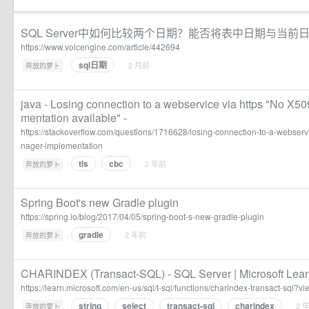
SQL Server中如何比较两个日期？能否将表中日期与当前
https://www.volcengine.com/article/442694
sql日期
·
· 2 月前
奔放的萝卜
java - Losing connection to a webservice via https "No X
mentation available" -
https://stackoverflow.com/questions/1716628/losing-connection-to-a-webserv
nager-implementation
tls
cbc
·
· 2 年前
奔放的萝卜
Spring Boot's new Gradle plugin
https://spring.io/blog/2017/04/05/spring-boot-s-new-gradle-plugin
gradle
·
· 2 年前
奔放的萝卜
CHARINDEX (Transact-SQL) - SQL Server | Microsoft Lea
https://learn.microsoft.com/en-us/sql/t-sql/functions/charindex-transact-sql?v
string
select
transact-sql
charindex
·
· 2 
奔放的萝卜