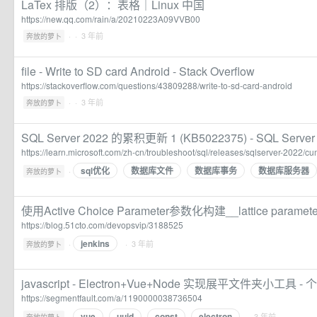
LaTex 排版（2）：表格｜Linux 中国
https://new.qq.com/rain/a/20210223A09VVB00
·
· 3 年前
奔放的萝卜
file - Write to SD card Android - Stack Overflow
https://stackoverflow.com/questions/43809288/write-to-sd-card-android
·
· 3 年前
奔放的萝卜
SQL Server 2022 的累积更新 1 (KB5022375) - SQL Server | 
https://learn.microsoft.com/zh-cn/troubleshoot/sql/releases/sqlserver-2022/c
sql优化
数据库文件
数据库事务
数据库服务器
·
奔放的萝卜
使用Active Choice Parameter参数化构建__lattice paramete
https://blog.51cto.com/devopsvip/3188525
jenkins
·
· 3 年前
奔放的萝卜
javascript - Electron+Vue+Node 实现展平文件夹小工具 - 
https://segmentfault.com/a/1190000038736504
vue
uuid
const
electron
·
· 3 年前