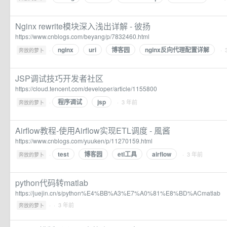
Nginx rewrite模块深入浅出详解 - 彼扬
https://www.cnblogs.com/beyang/p/7832460.html
nginx
uri
博客园
nginx反向代理配置详解
·
· 
奔放的萝卜
JSP调试技巧开发者社区
https://cloud.tencent.com/developer/article/1155800
程序调试
jsp
·
· 3 年前
奔放的萝卜
Airflow教程-使用Airflow实现ETL调度 - 風酱
https://www.cnblogs.com/yuuken/p/11270159.html
test
博客园
etl工具
airflow
·
· 3 年前
奔放的萝卜
python代码转matlab
https://juejin.cn/s/python%E4%BB%A3%E7%A0%81%E8%BD%ACmatlab
·
· 3 年前
奔放的萝卜