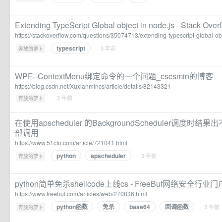
Extending TypeScript Global object in node.js - Stack Over
https://stackoverflow.com/questions/35074713/extending-typescript-global-ob
typescript
·
· 3 年前
奔放的萝卜
WPF--ContextMenu绑定命令的一个问题_cscsmin的博客
https://blog.csdn.net/Xuxianmincs/article/details/82143321
·
· 3 年前
奔放的萝卜
在使用apscheduler 的BackgroundScheduler调度时结果出
部调用
https://www.51cto.com/article/721041.html
python
apscheduler
·
· 3 年前
奔放的萝卜
python简单免杀shellcode上线cs - FreeBuf网络安全行业门
https://www.freebuf.com/articles/web/270836.html
python函数
免杀
base64
回调函数
·
· 3 年前
奔放的萝卜