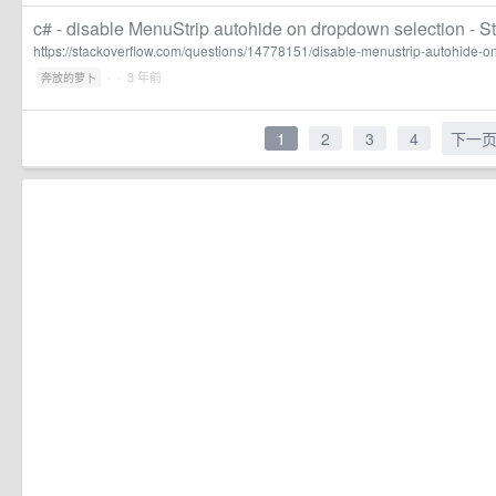
c# - disable MenuStrip autohide on dropdown selection - S
https://stackoverflow.com/questions/14778151/disable-menustrip-autohide-o
·
· 3 年前
奔放的萝卜
1
2
3
4
下一