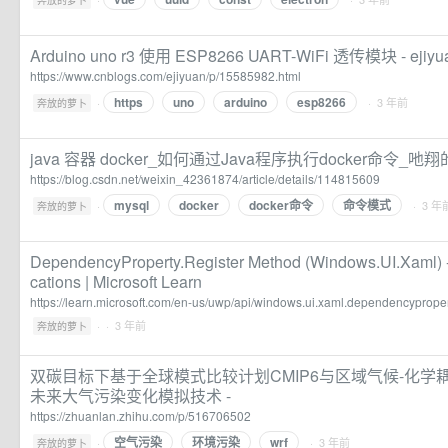
奔放的萝卜
Arduino uno r3 使用 ESP8266 UART-WiFi 透传模块 - ejiyu
https://www.cnblogs.com/ejiyuan/p/15585982.html
https
uno
arduino
esp8266
·
· 3 年前
奔放的萝卜
java 容器 docker_如何通过Java程序执行docker命令_吔
https://blog.csdn.net/weixin_42361874/article/details/114815609
mysql
docker
docker命令
命令模式
·
· 3 年
奔放的萝卜
DependencyProperty.Register Method (Windows.UI.Xaml)
cations | Microsoft Learn
https://learn.microsoft.com/en-us/uwp/api/windows.ui.xaml.dependencypropert
·
· 3 年前
奔放的萝卜
双碳目标下基于全球模式比较计划CMIP6与区域气候-化学耦合
未来大气污染变化模拟技术 -
https://zhuanlan.zhihu.com/p/516706502
空气污染
环境污染
wrf
·
· 3 年前
奔放的萝卜