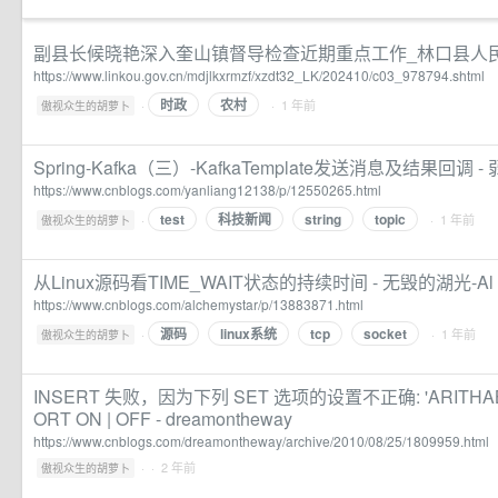
副县长候晓艳深入奎山镇督导检查近期重点工作_林口县人
https://www.linkou.gov.cn/mdjlkxrmzf/xzdt32_LK/202410/c03_978794.shtml
时政
农村
·
· 1 年前
傲视众生的胡萝卜
Spring-Kafka（三）-KafkaTemplate发送消息及结果回调 -
https://www.cnblogs.com/yanliang12138/p/12550265.html
test
科技新闻
string
topic
·
· 1 年前
傲视众生的胡萝卜
从Linux源码看TIME_WAIT状态的持续时间 - 无毁的湖光-Al
https://www.cnblogs.com/alchemystar/p/13883871.html
源码
linux系统
tcp
socket
·
· 1 年前
傲视众生的胡萝卜
INSERT 失败，因为下列 SET 选项的设置不正确: 'ARITHABO
ORT ON | OFF - dreamontheway
https://www.cnblogs.com/dreamontheway/archive/2010/08/25/1809959.html
·
· 2 年前
傲视众生的胡萝卜