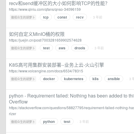
recv和send缓冲区的大小如何影响TCP的性能？
https://www.qiniu.com/qfans/qnso-34096159
tcp
const
recv
·
· 3 年前
傲视众生的胡萝卜
如何自定义MinIO桶的权限
https://juejin.cn/post/7003281659902574628
test
aws
drools
·
· 3 年前
傲视众生的胡萝卜
K8S高可用集群安装部署--业务上云-火山引擎
https://www.volcengine.com/docs/6534/78315
docker
kubernetes
k8s
ansible
·
· 3
傲视众生的胡萝卜
python - Requirement failed: Nothing has been added to th
Overflow
https://stackoverflow.com/questions/58827795/requirement-failed-nothing-
rizer
python
test
·
· 3 年前
傲视众生的胡萝卜