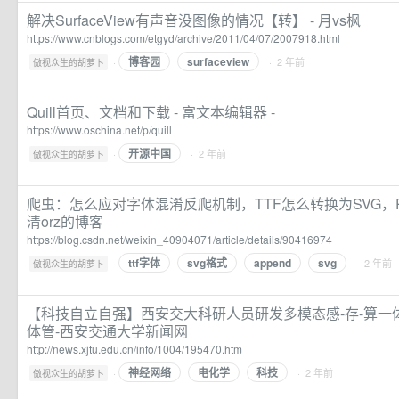
解决SurfaceView有声音没图像的情况【转】 - 月vs枫
https://www.cnblogs.com/etgyd/archive/2011/04/07/2007918.html
博客园
surfaceview
·
· 2 年前
傲视众生的胡萝卜
Quill首页、文档和下载 - 富文本编辑器 -
https://www.oschina.net/p/quill
开源中国
·
· 2 年前
傲视众生的胡萝卜
爬虫：怎么应对字体混淆反爬机制，TTF怎么转换为SVG，PNG
清orz的博客
https://blog.csdn.net/weixin_40904071/article/details/90416974
ttf字体
svg格式
append
svg
·
· 2 年前
傲视众生的胡萝卜
【科技自立自强】西安交大科研人员研发多模态感-存-算一
体管-西安交通大学新闻网
http://news.xjtu.edu.cn/info/1004/195470.htm
神经网络
电化学
科技
·
· 2 年前
傲视众生的胡萝卜