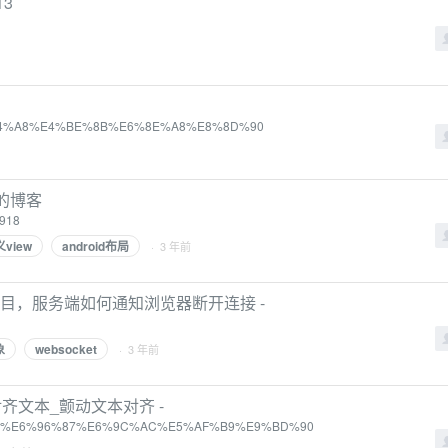
13
E7%94%A8%E4%BE%8B%E6%8E%A8%E8%8D%90
码的博客
1918
view
android布局
· 3 年前
cket项目，服务端如何通知浏览器断开连接 -
象
websocket
· 3 年前
中右对齐文本_颤动文本对齐 -
tion/python%E6%96%87%E6%9C%AC%E5%AF%B9%E9%BD%90