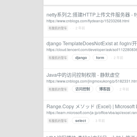
netty系列之:搭建HTTP上传文件服务器 - fly
https://www.cnblogs.com/flydean/p/15233268.html
·
· 2 年前
有腹肌的警车
django TemplateDoesNotExist at /log
https://cloud.tencent.com/developer/ask/sof/11228083
django
form
·
· 2 年前
有腹肌的警车
Java中的访问控制权限 - 静默虚空
https://www.cnblogs.com/jingmoxukong/p/5182331.htm
访问控制
博客园
·
· 2 年前
有腹肌的警车
Range.Copy メソッド (Excel) | Microsoft 
https://learn.microsoft.com/ja-jp/office/vba/api/excel.r
select
·
· 3 年前
有腹肌的警车