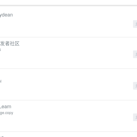
dean
in/开发者社区
6
l
Learn
ange.copy