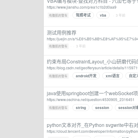
VBA编写模块-查找对方科目 - 六加七等于
https://www.jianshu.com/p/ea1c1b2d0aa9
驾照考试
vba
·
· 3 年前
有腹肌的警车
测试用例推荐
https://juejin.cn/s/%E6%B5%8B%E8%AF%95%
·
· 3 年前
有腹肌的警车
约束布局ConstraintLayout_小山研磨代
https://blog.csdn.net/geofferysun/article/details/11597
android开发
xml语言
自定义
·
有腹肌的警车
java使用springboot创建一个webSo
https://www.oschina.net/question/4530905_2316451
string
session
session对
·
有腹肌的警车
python文本对齐_在Python svgwrite
https://cloud.tencent.com/developer/informa