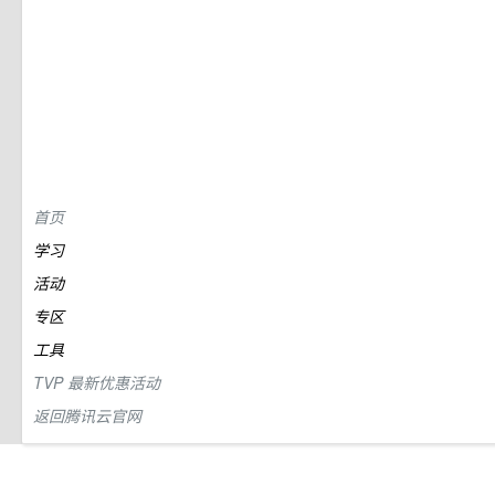
首页
学习
活动
专区
工具
TVP
最新优惠活动
返回腾讯云官网
社区首页
>
专栏
>
Python使用ZeroMQ/inproc模式实现多线程服务