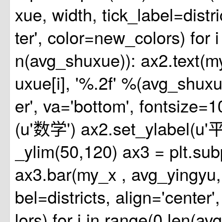
xue, width, tick_label=distri
ter', color=new_colors) for i
n(avg_shuxue)): ax2.text(m
uxue[i], '%.2f' %(avg_shuxue
er', va='bottom', fontsize=10
(u'数学') ax2.set_ylabel(u'
_ylim(50,120) ax3 = plt.sub
ax3.bar(my_x , avg_yingyu, 
bel=districts, align='center
lors) for i in range(0,len(av