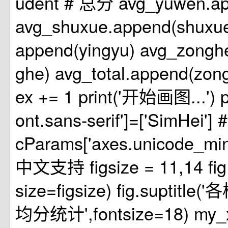
udent # 总分 avg_yuwen.a
avg_shuxue.append(shuxue
append(yingyu) avg_zongh
ghe) avg_total.append(zong
ex += 1 print('开始画图...') p
ont.sans-serif']=['SimHei'
cParams['axes.unicode_min
中文支持 figsize = 11,14 fig = 
size=figsize) fig.supti
均分统计',fontsize=18) my_x