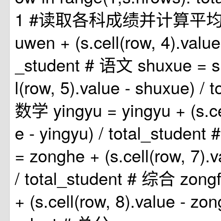
1 #读取各科成绩并计算平均分 
uwen + (s.cell(row, 4).value
_student # 语文 shuxue = sh
l(row, 5).value - shuxue) / 
数学 yingyu = yingyu + (s.cel
e - yingyu) / total_studen
= zonghe + (s.cell(row, 7).
/ total_student # 综合 zong
+ (s.cell(row, 8).value - zon