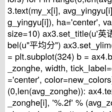
3.text(my_x[i], avg_yingyu[i
g_yingyu[i]), ha='center', v
size=10) ax3.set_title(u'英语
bel(u"平均分") ax3.set_ylim(
= plt.subplot(324) b = ax4.
_zonghe, width, tick_label=d
='center', color=new_colors)
(0,len(avg_zonghe)): ax4.te
_zonghe[i], '%.2f' % (avg_z