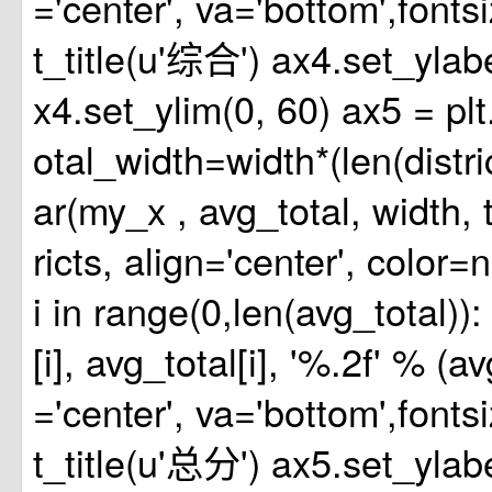
='center', va='bottom',font
t_title(u'综合') ax4.set_yl
x4.set_ylim(0, 60) ax5 = plt
otal_width=width*(len(distri
ar(my_x , avg_total, width, 
ricts, align='center', color=
i in range(0,len(avg_total))
[i], avg_total[i], '%.2f' % (av
='center', va='bottom',font
t_title(u'总分') ax5.set_yl