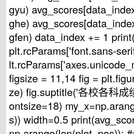
gyu) avg_scores[data_inde
ghe) avg_scores[data_inde
gfen) data_index += 1 pri
plt.rcParams['font.sans-seri
lt.rcParams['axes.unicode_
figsize = 11,14 fig = plt.figu
ze) fig.suptitle('各校各
ontsize=18) my_x=np.arange
s)) width=0.5 print(avg_scor
np.arange(len(plot_pos)): #