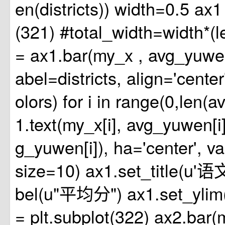
en(districts)) width=0.5 ax1
(321) #total_width=width*(le
= ax1.bar(my_x , avg_yuwen
abel=districts, align='cente
olors) for i in range(0,len(
1.text(my_x[i], avg_yuwen[i]
g_yuwen[i]), ha='center', va
size=10) ax1.set_title(u'语文
bel(u"平均分") ax1.set_ylim(
= plt.subplot(322) ax2.bar