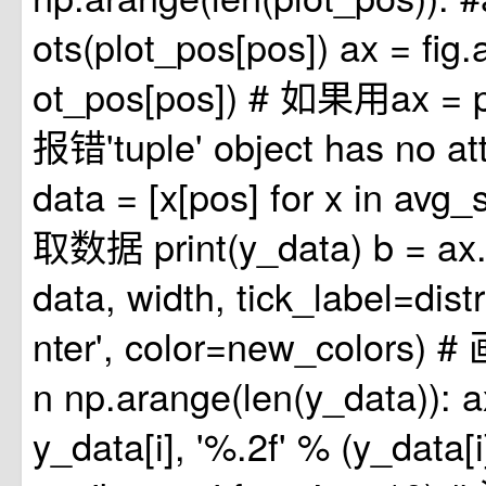
ots(plot_pos[pos]) ax = fig
ot_pos[pos]) # 如果用ax = p
报错'tuple' object has no attr
data = [x[pos] for x in av
取数据 print(y_data) b = ax.
data, width, tick_label=distr
nter', color=new_colors) #
n np.arange(len(y_data)): ax
y_data[i], '%.2f' % (y_data[i