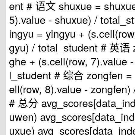
ent # 语文 shuxue = shuxue 
5).value - shuxue) / total
ingyu = yingyu + (s.cell(row,
gyu) / total_student # 英语
ghe + (s.cell(row, 7).value -
l_student # 综合 zongfen = 
ell(row, 8).value - zongfen) 
# 总分 avg_scores[data_ind
uwen) avg_scores[data_ind
uxue) avg_scores[data_ind