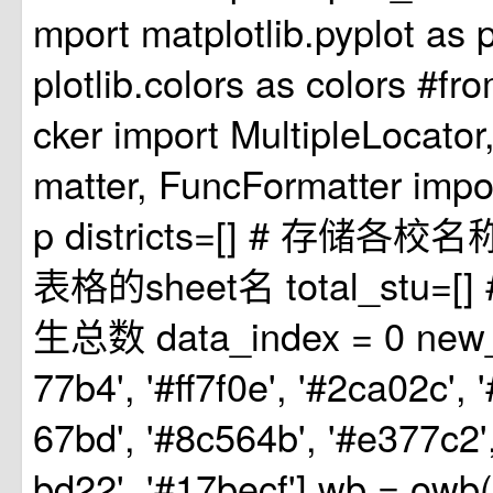
mport matplotlib.pyplot as 
plotlib.colors as colors #fro
cker import MultipleLocator
matter, FuncFormatter impo
p districts=[] # 存储各校
表格的sheet名 total_stu=
生总数 data_index = 0 new_c
77b4', '#ff7f0e', '#2ca02c',
67bd', '#8c564b', '#e377c2',
bd22', '#17becf'] wb = owb(