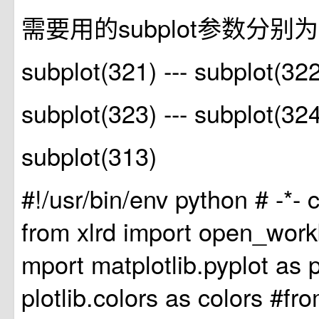
需要用的subplot参数分别为
subplot(321) --- subplot(32
subplot(323) --- subplot(32
subplot(313)
#!/usr/bin/env python # -*- c
from xlrd import open_work
mport matplotlib.pyplot as 
plotlib.colors as colors #fro