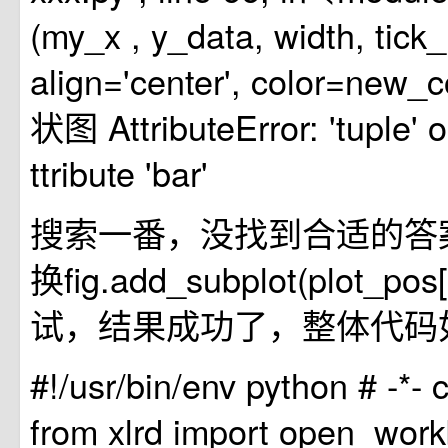
(my_x , y_data, width, tick_
align='center', color=new_
状图 AttributeError: 'tuple' 
ttribute 'bar'
搜索一番，没找到合适的答
换fig.add_subplot(plot_po
试，结果成功了，整体代码
#!/usr/bin/env python # -*- c
from xlrd import open_work