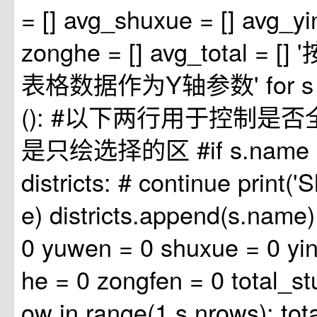
= [] avg_shuxue = [] avg_yi
zonghe = [] avg_total =
表格数据作为Y轴参数' for s in
(): #以下两行用于控制是
是只绘选择的区 #if s.name not
districts: # continue print('
e) districts.append(s.name
0 yuwen = 0 shuxue = 0 yi
he = 0 zongfen = 0 total_stu
ow in range(1,s.nrows): tot