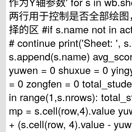
作为Y轴参数' for s in wb.sh
两行用于控制是否全部绘图
择的区 #if s.name not in acti
# continue print('Sheet: ', s
s.append(s.name) avg_scor
yuwen = 0 shuxue = 0 ying
= 0 zongfen = 0 total_stude
in range(1,s.nrows): total_
mp = s.cell(row,4).value y
+ (s.cell(row, 4).value - yu